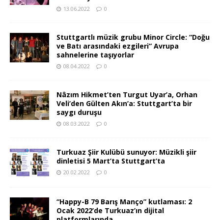
13.06.2022
0
Stuttgartlı müzik grubu Minor Circle: “Doğu
ve Batı arasındaki ezgileri” Avrupa
sahnelerine taşıyorlar
08.04.2022
0
Nâzım Hikmet’ten Turgut Uyar’a, Orhan
Veli’den Gülten Akın’a: Stuttgart’ta bir
saygı duruşu
08.03.2022
0
Turkuaz Şiir Kulübü sunuyor: Müzikli şiir
dinletisi 5 Mart’ta Stuttgart’ta
20.02.2022
0
“Happy-B 79 Barış Manço” kutlaması: 2
Ocak 2022’de Turkuaz’ın dijital
platformlarında