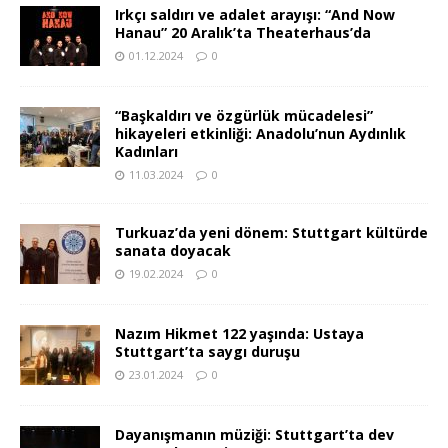
Irkçı saldırı ve adalet arayışı: “And Now
Hanau” 20 Aralık’ta Theaterhaus’da
01.12.2024
0
“Başkaldırı ve özgürlük mücadelesi”
hikayeleri etkinliği: Anadolu’nun Aydınlık
Kadınları
11.03.2024
0
Turkuaz’da yeni dönem: Stuttgart kültürde
sanata doyacak
19.02.2024
0
Nazım Hikmet 122 yaşında: Ustaya
Stuttgart’ta saygı duruşu
23.01.2024
0
Dayanışmanın müziği: Stuttgart’ta dev