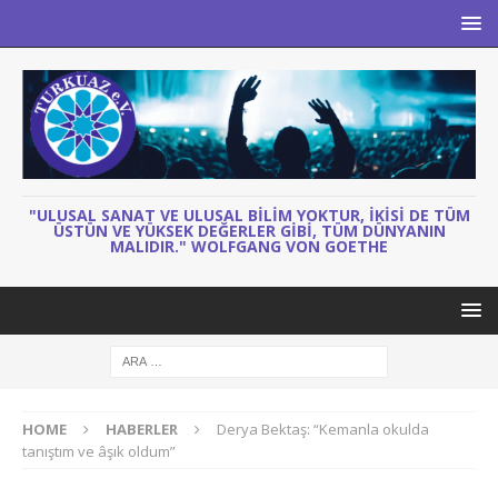
"ULUSAL SANAT VE ULUSAL BILIM YOKTUR, IKISI DE TÜM
ÜSTÜN VE YÜKSEK DEĞERLER GIBI, TÜM DÜNYANIN
MALIDIR." WOLFGANG VON GOETHE
HOME
HABERLER
Derya Bektaş: “Kemanla okulda
tanıştım ve âşık oldum”