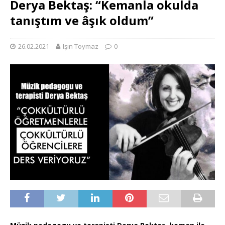
Derya Bektaş: “Kemanla okulda
tanıştım ve âşık oldum”
26.02.2021
Işın Toymaz
0