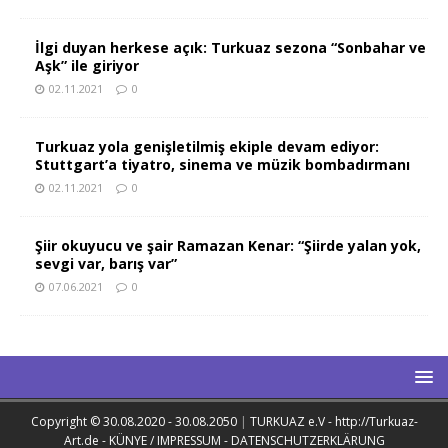
İlgi duyan herkese açık: Turkuaz sezona “Sonbahar ve
Aşk” ile giriyor
02.11.2021
0
Turkuaz yola genişletilmiş ekiple devam ediyor:
Stuttgart’a tiyatro, sinema ve müzik bombadırmanı
02.11.2021
0
Şiir okuyucu ve şair Ramazan Kenar: “Şiirde yalan yok,
sevgi var, barış var”
07.06.2021
0
Copyright © 30.08.2020 - 30.08.2050
|
TURKUAZ e.V - http://Turkuaz-
Art.de - KÜNYE / IMPRESSUM - DATENSCHUTZERKLÄRUNG