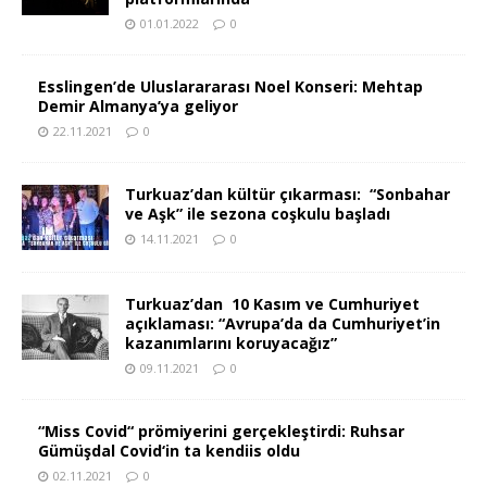
01.01.2022
0
Esslingen’de Uluslarararası Noel Konseri: Mehtap
Demir Almanya’ya geliyor
22.11.2021
0
Turkuaz’dan kültür çıkarması: “Sonbahar
ve Aşk” ile sezona coşkulu başladı
14.11.2021
0
Turkuaz’dan 10 Kasım ve Cumhuriyet
açıklaması: “Avrupa’da da Cumhuriyet’in
kazanımlarını koruyacağız”
09.11.2021
0
“Miss Covid“ prömiyerini gerçekleştirdi: Ruhsar
Gümüşdal Covid‘in ta kendiis oldu
02.11.2021
0