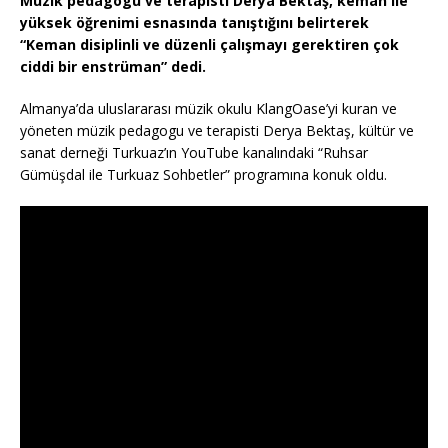
Müzik pedagogu ve terapisti Derya Bektaş, keman ile
yüksek öğrenimi esnasında tanıştığını belirterek
“Keman disiplinli ve düzenli çalışmayı gerektiren çok
ciddi bir enstrüman” dedi.
Almanya’da uluslararası müzik okulu KlangOase’yi kuran ve
yöneten müzik pedagogu ve terapisti Derya Bektaş, kültür ve
sanat derneği Turkuaz’ın YouTube kanalındaki “Ruhsar
Gümüşdal ile Turkuaz Sohbetler” programına konuk oldu.