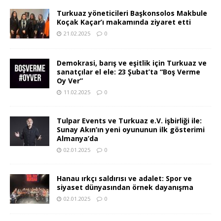
Turkuaz yöneticileri Başkonsolos Makbule
Koçak Kaçar’ı makamında ziyaret etti
21.02.2025
0
Demokrasi, barış ve eşitlik için Turkuaz ve
sanatçılar el ele: 23 Şubat’ta “Boş Verme
Oy Ver”
11.02.2025
0
Tulpar Events ve Turkuaz e.V. işbirliği ile:
Sunay Akın’ın yeni oyununun ilk gösterimi
Almanya’da
02.01.2025
0
Hanau ırkçı saldırısı ve adalet: Spor ve
siyaset dünyasından örnek dayanışma
02.01.2025
0