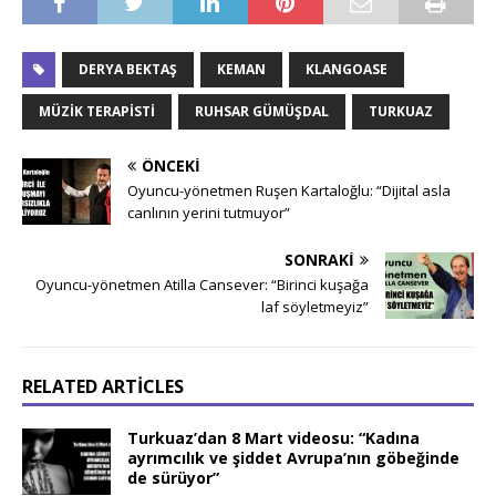
DERYA BEKTAŞ
KEMAN
KLANGOASE
MÜZIK TERAPISTI
RUHSAR GÜMÜŞDAL
TURKUAZ
ÖNCEKI
Oyuncu-yönetmen Ruşen Kartaloğlu: “Dijital asla
canlının yerini tutmuyor”
SONRAKI
Oyuncu-yönetmen Atilla Cansever: “Birinci kuşağa
laf söyletmeyiz”
RELATED ARTICLES
Turkuaz’dan 8 Mart videosu: “Kadına
ayrımcılık ve şiddet Avrupa’nın göbeğinde
de sürüyor”