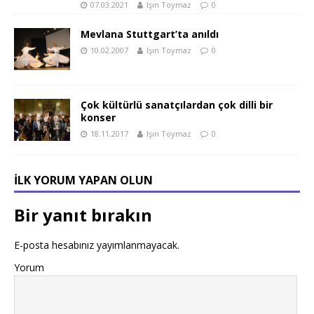
07.03.2021
Işın Toymaz
0
Mevlana Stuttgart’ta anıldı
10.02.2007
Işın Toymaz
0
Çok kültürlü sanatçılardan çok dilli bir
konser
18.11.2017
Işın Toymaz
0
İLK YORUM YAPAN OLUN
Bir yanıt bırakın
E-posta hesabınız yayımlanmayacak.
Yorum