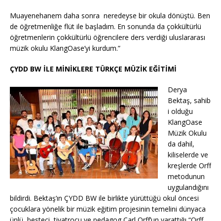
Muayenehanem daha sonra neredeyse bir okula dönüştü. Ben
de öğretmenliğe flüt ile başladım. En sonunda da çokkültürlü
öğretmenlerin çokkültürlü öğrencilere ders verdiği uluslararası
müzik okulu KlangOase’yi kurdum.”
ÇYDD BW İLE MİNİKLERE TÜRKÇE MÜZİK EĞİTİMİ
Derya
Bektaş, sahib
i olduğu
KlangOase
Müzik Okulu
da dahil,
kiliselerde ve
kreşlerde Orff
metodunun
uygulandığını
bildirdi. Bektaş’ın ÇYDD BW ile birlikte yürüttüğü okul öncesi
çocuklara yönelik bir müzik eğitim projesinin temelini dünyaca
ünlü besteci, tiyatrocu ve pedagog Carl Orff’un yarattığı “Orff