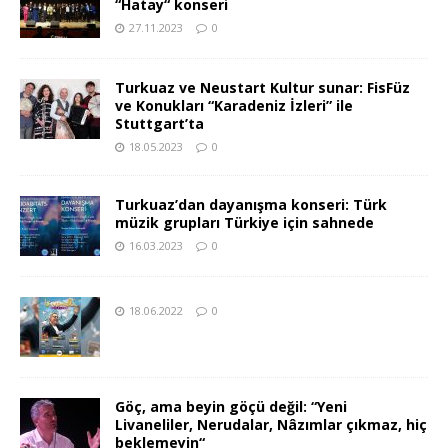
“Hatay“ konseri
27.11.2023
0
Turkuaz ve Neustart Kultur sunar: FisFüz
ve Konukları “Karadeniz İzleri” ile
Stuttgart’ta
18.05.2023
0
Turkuaz’dan dayanışma konseri: Türk
müzik grupları Türkiye için sahnede
16.03.2023
0
18.06.2022
0
Göç, ama beyin göçü değil: “Yeni
Livaneliler, Nerudalar, Nâzımlar çıkmaz, hiç
beklemeyin“