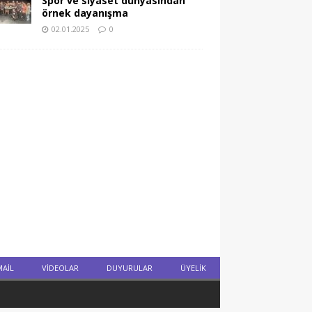
Spor ve siyaset dünyasından
örnek dayanışma
02.01.2025
0
MAIL
VIDEOLAR
DUYURULAR
ÜYELİK