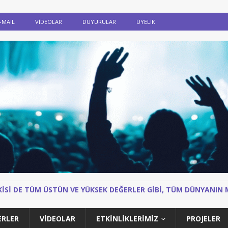
-MAIL
VIDEOLAR
DUYURULAR
ÜYELİK
IKISI DE TÜM ÜSTÜN VE YÜKSEK DEĞERLER GIBI, TÜM DÜNYANI
ERLER
VIDEOLAR
ETKİNLİKLERİMİZ
PROJELER