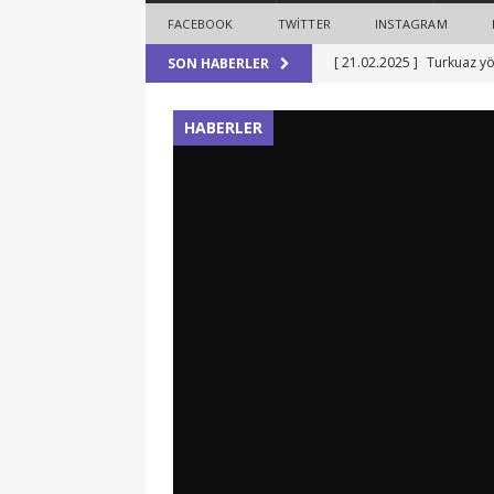
FACEBOOK
TWITTER
INSTAGRAM
[ 21.02.2025 ]
Turkuaz yö
SON HABERLER
etti
HABERLER
HABERLER
[ 11.02.2025 ]
Demokrasi, 
Verme Oy Ver”
HABERL
[ 02.01.2025 ]
Tulpar Even
gösterimi Almanya’da
[ 02.01.2025 ]
Hanau ırkç
HABERLER
[ 22.02.2025 ]
O gün bug