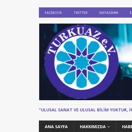
FACEBOOK
TWITTER
INSTAGRAM
E
"ULUSAL SANAT VE ULUSAL BILIM YOKTUR, 
ANA SAYFA
HAKKIMIZDA
HAB