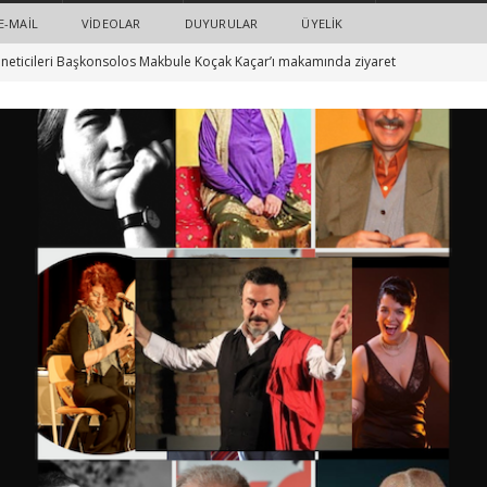
E-MAIL
VIDEOLAR
DUYURULAR
ÜYELİK
neticileri Başkonsolos Makbule Koçak Kaçar’ı makamında ziyaret
barış ve eşitlik için Turkuaz ve sanatçılar el ele: 23 Şubat’ta “Boş
ER
ts ve Turkuaz e.V. işbirliği ile: Sunay Akın’ın yeni oyununun ilk
HABERLER
ı saldırısı ve adalet: Spor ve siyaset dünyasından örnek dayanışma
ün: #boşvermeoyver
HABERLER