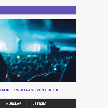
N MALIDIR." WOLFGANG VON GOETHE
KURSLAR
İLETIŞIM