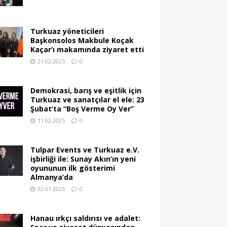
Turkuaz yöneticileri
Başkonsolos Makbule Koçak
Kaçar’ı makamında ziyaret etti
21.02.2025
0
Demokrasi, barış ve eşitlik için
Turkuaz ve sanatçılar el ele: 23
Şubat’ta “Boş Verme Oy Ver”
11.02.2025
0
Tulpar Events ve Turkuaz e.V.
işbirliği ile: Sunay Akın’ın yeni
oyununun ilk gösterimi
Almanya’da
02.01.2025
0
Hanau ırkçı saldırısı ve adalet: