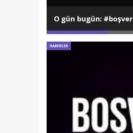
yanışma
O gün bugün: #boşve
HABERLER
yeleri