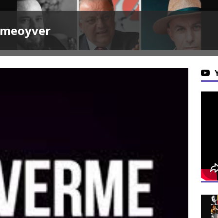
rmeoyver
HABERL
Tul
Ak