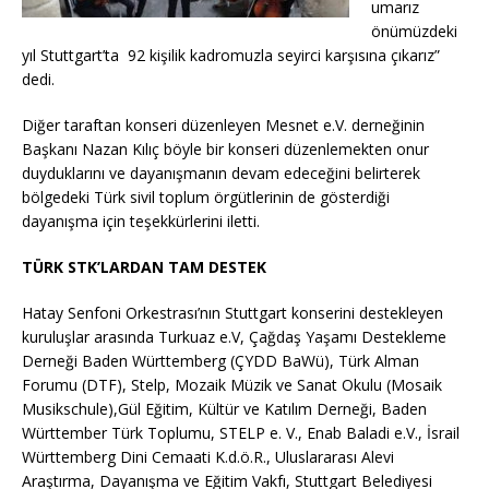
umarız
önümüzdeki
yıl Stuttgart’ta 92 kişilik kadromuzla seyirci karşısına çıkarız”
dedi.
Diğer taraftan konseri düzenleyen Mesnet e.V. derneğinin
Başkanı Nazan Kılıç böyle bir konseri düzenlemekten onur
duyduklarını ve dayanışmanın devam edeceğini belirterek
bölgedeki Türk sivil toplum örgütlerinin de gösterdiği
dayanışma için teşekkürlerini iletti.
TÜRK STK’LARDAN TAM DESTEK
Hatay Senfoni Orkestrası’nın Stuttgart konserini destekleyen
kuruluşlar arasında Turkuaz e.V, Çağdaş Yaşamı Destekleme
Derneği Baden Württemberg (ÇYDD BaWü), Türk Alman
Forumu (DTF), Stelp, Mozaik Müzik ve Sanat Okulu (Mosaik
Musikschule),Gül Eğitim, Kültür ve Katılım Derneği, Baden
Württember Türk Toplumu, STELP e. V., Enab Baladi e.V., İsrail
Württemberg Dini Cemaati K.d.ö.R., Uluslararası Alevi
Araştırma, Dayanışma ve Eğitim Vakfı, Stuttgart Belediyesi