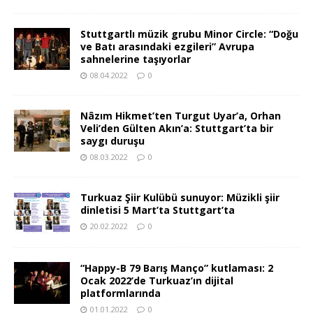
Stuttgartlı müzik grubu Minor Circle: “Doğu
ve Batı arasındaki ezgileri” Avrupa
sahnelerine taşıyorlar
08.04.2022
0
Nâzım Hikmet’ten Turgut Uyar’a, Orhan
Veli’den Gülten Akın’a: Stuttgart’ta bir
saygı duruşu
08.03.2022
0
Turkuaz Şiir Kulübü sunuyor: Müzikli şiir
dinletisi 5 Mart’ta Stuttgart’ta
20.02.2022
0
“Happy-B 79 Barış Manço” kutlaması: 2
Ocak 2022’de Turkuaz’ın dijital
platformlarında
01.01.2022
0