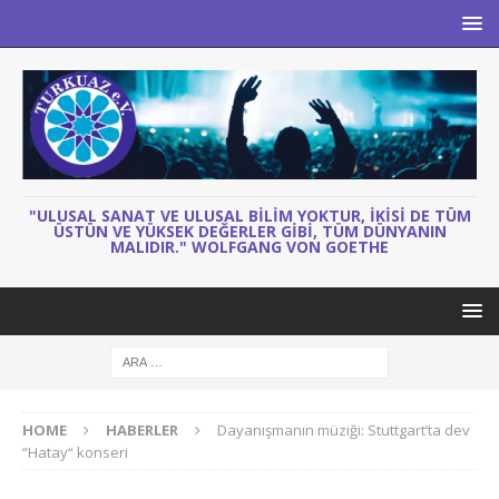
"ULUSAL SANAT VE ULUSAL BILIM YOKTUR, IKISI DE TÜM
ÜSTÜN VE YÜKSEK DEĞERLER GIBI, TÜM DÜNYANIN
MALIDIR." WOLFGANG VON GOETHE
HOME
HABERLER
Dayanışmanın müziği: Stuttgart’ta dev
“Hatay“ konseri