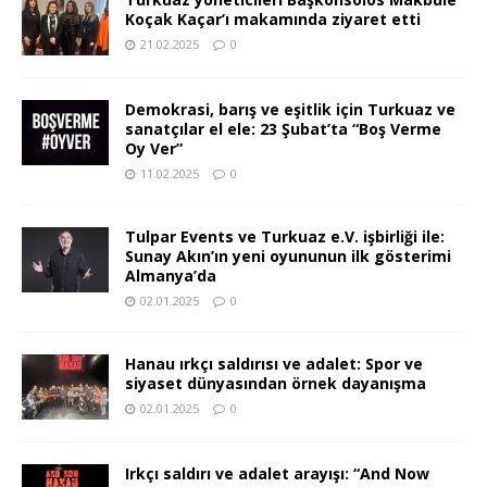
Koçak Kaçar’ı makamında ziyaret etti
21.02.2025
0
Demokrasi, barış ve eşitlik için Turkuaz ve
sanatçılar el ele: 23 Şubat’ta “Boş Verme
Oy Ver”
11.02.2025
0
Tulpar Events ve Turkuaz e.V. işbirliği ile:
Sunay Akın’ın yeni oyununun ilk gösterimi
Almanya’da
02.01.2025
0
Hanau ırkçı saldırısı ve adalet: Spor ve
siyaset dünyasından örnek dayanışma
02.01.2025
0
Irkçı saldırı ve adalet arayışı: “And Now