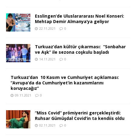
Esslingen’de Uluslarararası Noel Konseri:
Mehtap Demir Almanya’ya geliyor
22.11.2021
0
Turkuaz’dan kültür çıkarması: “Sonbahar
ve Aşk” ile sezona coşkulu başladı
14.11.2021
0
Turkuaz’dan 10 Kasım ve Cumhuriyet açıklaması:
“Avrupa’da da Cumhuriyet’in kazanımlarını
koruyacağız”
09.11.2021
0
“Miss Covid“ prömiyerini gerçekleştirdi:
Ruhsar Gümüşdal Covid‘in ta kendiis oldu
02.11.2021
0