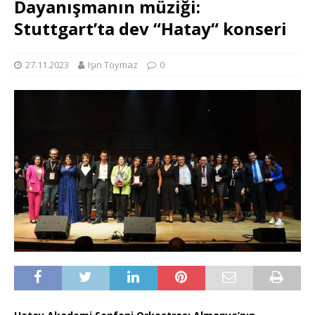
Dayanışmanın müziği:
Stuttgart’ta dev “Hatay“ konseri
27.11.2023
Işın Toymaz
0