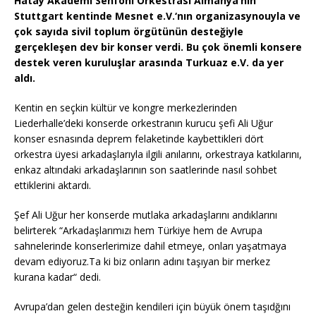
Hatay Akademi Senfoni Orkestrası Almanya’nın
Stuttgart kentinde Mesnet e.V.‘nın organizasynouyla ve
çok sayıda sivil toplum örgütünün desteğiyle
gerçekleşen dev bir konser verdi. Bu çok önemli konsere
destek veren kuruluşlar arasında Turkuaz e.V. da yer
aldı.
Kentin en seçkin kültür ve kongre merkezlerinden
Liederhalle’deki konserde orkestranın kurucu şefi Ali Uğur
konser esnasında deprem felaketinde kaybettikleri dört
orkestra üyesi arkadaşlarıyla ilgili anılarını, orkestraya katkılarını,
enkaz altındaki arkadaşlarının son saatlerinde nasıl sohbet
ettiklerini aktardı.
Şef Ali Uğur her konserde mutlaka arkadaşlarını andıklarını
belirterek “Arkadaşlarımızı hem Türkiye hem de Avrupa
sahnelerinde konserlerimize dahil etmeye, onları yaşatmaya
devam ediyoruz.Ta ki biz onların adını taşıyan bir merkez
kurana kadar“ dedi.
Avrupa’dan gelen desteğin kendileri için büyük önem taşıdğını