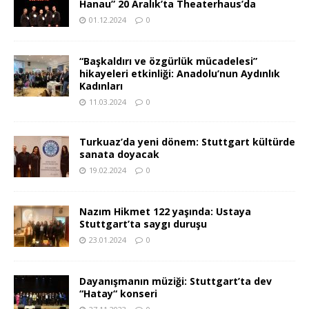
Hanau” 20 Aralık’ta Theaterhaus’da
01.12.2024
0
“Başkaldırı ve özgürlük mücadelesi”
hikayeleri etkinliği: Anadolu’nun Aydınlık
Kadınları
11.03.2024
0
Turkuaz’da yeni dönem: Stuttgart kültürde
sanata doyacak
19.02.2024
0
Nazım Hikmet 122 yaşında: Ustaya
Stuttgart’ta saygı duruşu
23.01.2024
0
Dayanışmanın müziği: Stuttgart’ta dev
“Hatay“ konseri