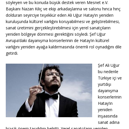
söyleyen ve bu konuda büyük destek veren Mesnet e.V.
Başkanı Nazan Kılıç ve ekip arkadaşlarına ve salonu hınca hınç
dolduran seyirciye teşekkür eden Ali Uğur Hatay’ın yeniden
kuruluşunda kültürel varlığını koruyabilmesi ve geliştirebilmesi,
sanat üretimini gerçekleştirebilmesi için yerel sanatçıların
yeniden bölgeye dönmesi gerektiğini söyledi. Şef Uğur
Avrupa’daki dayanışma konserlerinin de Hatay’ın kültürel
varlığını yeniden ayağa kaldırmasında önemli rol oynadığını dile
getirdi.
Şef Ali Uğur
bu nedenle
Türkiye içi ve
yurtdışı
dayanışma
konserlerinin
Hatay’ın
yeniden
inşaasında
sanat adına
büyük önem taşıdığını belirtti. Yerel sanatçıların yeniden