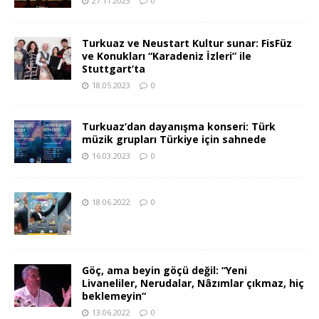
27.11.2023
0
Turkuaz ve Neustart Kultur sunar: FisFüz
ve Konukları “Karadeniz İzleri” ile
Stuttgart’ta
18.05.2023
0
Turkuaz’dan dayanışma konseri: Türk
müzik grupları Türkiye için sahnede
16.03.2023
0
18.06.2022
0
Göç, ama beyin göçü değil: “Yeni
Livaneliler, Nerudalar, Nâzımlar çıkmaz, hiç
beklemeyin“
13.06.2022
0