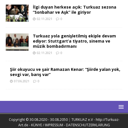
İlgi duyan herkese açık: Turkuaz sezona
“Sonbahar ve Aşk” ile giriyor
02.11.2021
0
Turkuaz yola genişletilmiş ekiple devam
ediyor: Stuttgart’a tiyatro, sinema ve
müzik bombadırmanı
02.11.2021
0
Şiir okuyucu ve şair Ramazan Kenar: “Şiirde yalan yok,
sevgi var, barış var”
07.06.2021
0
Copyright © 30.08.2020 - 30.08.2050
|
TURKUAZ e.V - http://Turkuaz-
Art.de - KÜNYE / IMPRESSUM - DATENSCHUTZERKLÄRUNG