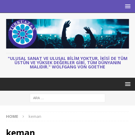
"ULUSAL SANAT VE ULUSAL BILIM YOKTUR, IKISI DE TÜM
ÜSTÜN VE YÜKSEK DEĞERLER GIBI, TÜM DÜNYANIN
MALIDIR." WOLFGANG VON GOETHE
HOME
keman
keman