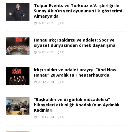
Tulpar Events ve Turkuaz e.V. işbirliği ile:
Sunay Akın’ın yeni oyununun ilk gösterimi
Almanya’da
02.01.2025
0
Hanau ırkçı saldırısı ve adalet: Spor ve
siyaset dünyasından örnek dayanışma
02.01.2025
0
Irkçı saldırı ve adalet arayışı: “And Now
Hanau” 20 Aralık’ta Theaterhaus’da
01.12.2024
0
“Başkaldırı ve özgürlük mücadelesi”
hikayeleri etkinliği: Anadolu’nun Aydınlık
Kadınları
11.03.2024
0