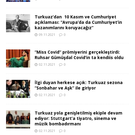
Turkuaz’dan 10 Kasım ve Cumhuriyet
açıklaması: “Avrupa’da da Cumhuriyet’in
kazanımlarını koruyacağız”
09.11.2021
0
“Miss Covid“ prömiyerini gerçekleştirdi:
Ruhsar Gümüşdal Covid‘in ta kendiis oldu
02.11.2021
0
İlgi duyan herkese açık: Turkuaz sezona
“Sonbahar ve Aşk” ile giriyor
02.11.2021
0
Turkuaz yola genişletilmiş ekiple devam
ediyor: Stuttgart’a tiyatro, sinema ve
müzik bombadırmanı
02.11.2021
0