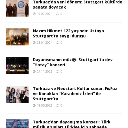
Turkuaz’da yeni dönem: Stuttgart kültürde
sanata doyacak
19.02.2024
0
Nazım Hikmet 122 yaşında: Ustaya
Stuttgart’ta saygı duruşu
23.01.2024
0
Dayanışmanın müziği: Stuttgart’ta dev
“Hatay“ konseri
27.11.2023
0
Turkuaz ve Neustart Kultur sunar: FisFüz
ve Konukları “Karadeniz İzleri” ile
Stuttgart’ta
18.05.2023
0
Turkuaz’dan dayanışma konseri: Türk
müzik grupları Türkiye için sahnede