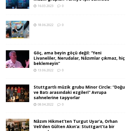
16.03.2023
0
18.06.2022
0
Göç, ama beyin göçü değil: “Yeni
Livaneliler, Nerudalar, Nâzımlar çıkmaz, hiç
beklemeyin“
13.06.2022
0
Stuttgartlı müzik grubu Minor Circle: “Doğu
ve Batı arasındaki ezgileri” Avrupa
sahnelerine taşıyorlar
08.04.2022
0
Nâzım Hikmet’ten Turgut Uyar’a, Orhan
Veli’den Gülten Akın’a: Stuttgart’ta bir