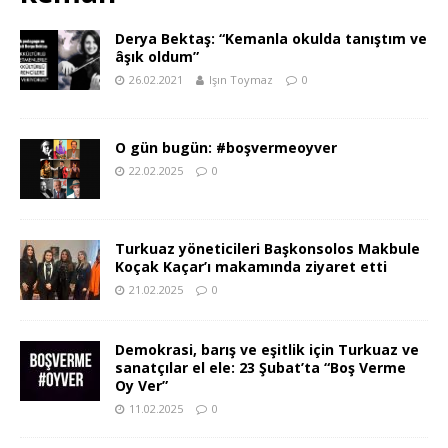
Derya Bektaş: “Kemanla okulda tanıştım ve
âşık oldum”
26.02.2021
Işın Toymaz
0
O gün bugün: #boşvermeoyver
22.02.2025
0
Turkuaz yöneticileri Başkonsolos Makbule
Koçak Kaçar’ı makamında ziyaret etti
21.02.2025
0
Demokrasi, barış ve eşitlik için Turkuaz ve
sanatçılar el ele: 23 Şubat’ta “Boş Verme
Oy Ver”
11.02.2025
0