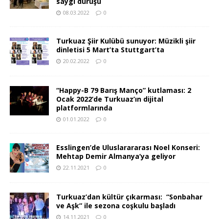
saygı duruşu
08.03.2022
0
Turkuaz Şiir Kulübü sunuyor: Müzikli şiir
dinletisi 5 Mart’ta Stuttgart’ta
20.02.2022
0
“Happy-B 79 Barış Manço” kutlaması: 2
Ocak 2022’de Turkuaz’ın dijital
platformlarında
01.01.2022
0
Esslingen’de Uluslarararası Noel Konseri:
Mehtap Demir Almanya’ya geliyor
22.11.2021
0
Turkuaz’dan kültür çıkarması: “Sonbahar
ve Aşk” ile sezona coşkulu başladı
14.11.2021
0