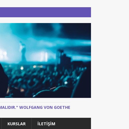
N MALIDIR." WOLFGANG VON GOETHE
KURSLAR
İLETIŞIM