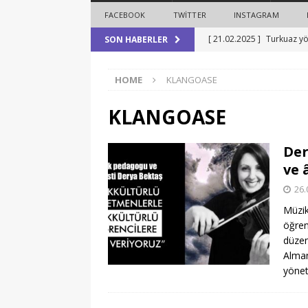
FACEBOOK
TWITTER
INSTAGRAM
[ 21.02.2025 ]
Turkuaz yö
SON HABERLER
etti
HABERLER
HOME
KLANGOASE
[ 11.02.2025 ]
Demokrasi, 
Verme Oy Ver”
HABERL
KLANGOASE
[ 02.01.2025 ]
Tulpar Even
Der
gösterimi Almanya’da
ve 
[ 02.01.2025 ]
Hanau ırkç
26.
HABERLER
Müzik
öğren
[ 22.02.2025 ]
O gün bug
düzen
Alman
yöne