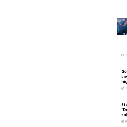
1
Gö
Li
hi
1
St
“D
sa
0