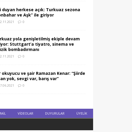
gi duyan herkese açık: Turkuaz sezona
onbahar ve Aşk” ile giriyor
2.11.2021
0
rkuaz yola genişletilmiş ekiple devam
iyor: Stuttgart’a tiyatro, sinema ve
zik bombadırmanı
2.11.2021
0
ir okuyucu ve şair Ramazan Kenar: “Şiirde
lan yok, sevgi var, barış var”
7.06.2021
0
MAIL
VIDEOLAR
DUYURULAR
ÜYELİK