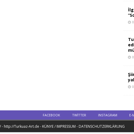
İl
“S
0
Tu
ed
mü
0
Şi
ya
0
FACEBOOK
TWITTER
INSTAGRAM
E-
 - http://Turkuaz-Art.de - KÜNYE / IMPRESSUM - DATENSCHUTZERKLÄRUNG