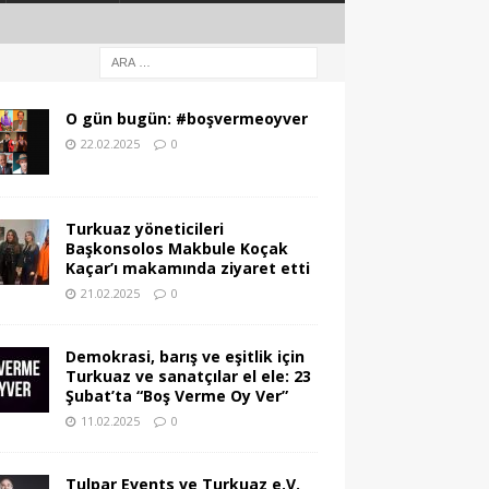
O gün bugün: #boşvermeoyver
22.02.2025
0
Turkuaz yöneticileri
Başkonsolos Makbule Koçak
Kaçar’ı makamında ziyaret etti
21.02.2025
0
Demokrasi, barış ve eşitlik için
Turkuaz ve sanatçılar el ele: 23
Şubat’ta “Boş Verme Oy Ver”
11.02.2025
0
Tulpar Events ve Turkuaz e.V.