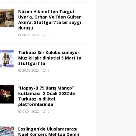
Nâzım Hikmet’ten Turgut
Uyar’a, Orhan Veli’den Gülten
Akın’a: Stuttgart’ta bir saygı
duruşu
08.03.2022
0
Turkuaz Şiir Kulübü sunuyor:
Müzikli şiir dinletisi 5 Mart’ta
Stuttgart’ta
20.02.2022
0
“Happy-B 79 Barış Manço”
kutlaması: 2 Ocak 2022’de
Turkuaz’ın dijital
platformlarında
01.01.2022
0
Esslingen’de Uluslarararası
Noel Konseri: Mehtap Demir