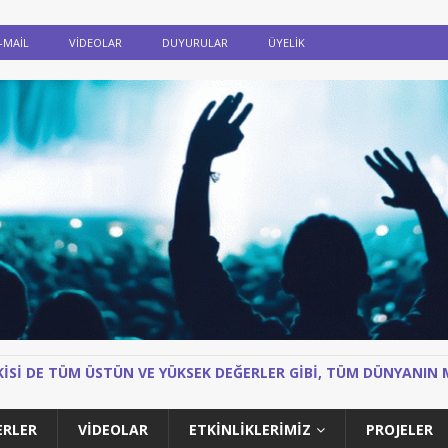
-MAIL
VIDEOLAR
DUYURULAR
ÜYELİK
IKISI DE TÜM ÜSTÜN VE YÜKSEK DEĞERLER GIBI, TÜM DÜNYANI
ERLER
VIDEOLAR
ETKİNLİKLERİMİZ
PROJELER