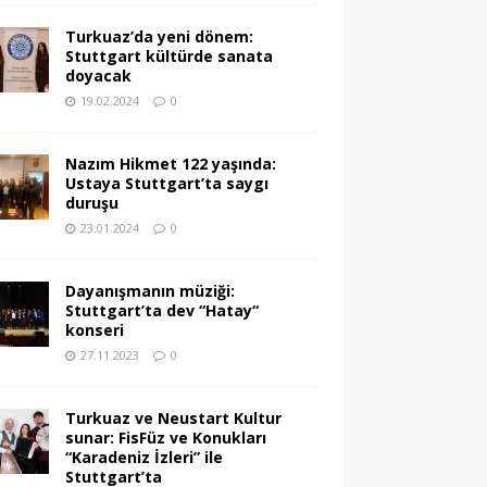
Turkuaz’da yeni dönem:
Stuttgart kültürde sanata
doyacak
19.02.2024
0
Nazım Hikmet 122 yaşında:
Ustaya Stuttgart’ta saygı
duruşu
23.01.2024
0
Dayanışmanın müziği:
Stuttgart’ta dev “Hatay“
konseri
27.11.2023
0
Turkuaz ve Neustart Kultur
sunar: FisFüz ve Konukları
“Karadeniz İzleri” ile
Stuttgart’ta