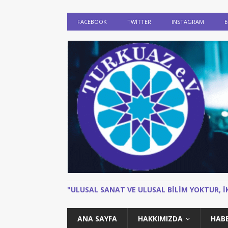
FACEBOOK
TWITTER
INSTAGRAM
E
"ULUSAL SANAT VE ULUSAL BILIM YOKTUR, 
ANA SAYFA
HAKKIMIZDA
HAB