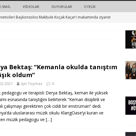
E-MAIL
VIDEOLAR
DUYURULAR
ÜYELİK
neticileri Başkonsolos Makbule Koçak Kaçar’ı makamında ziyaret
barış ve eşitlik için Turkuaz ve sanatçılar el ele: 23 Şubat’ta “Boş
ER
ts ve Turkuaz e.V. işbirliği ile: Sunay Akın’ın yeni oyununun ilk
ya Bektaş: “Kemanla okulda tanıştım
HABERLER
âşık oldum”
ı saldırısı ve adalet: Spor ve siyaset dünyasından örnek dayanışma
02.2021
Işın Toymaz
0
 pedagogu ve terapisti Derya Bektaş, keman ile yüksek
imi esnasında tanıştığını belirterek “Keman disiplinli ve
ün: #boşvermeoyver
HABERLER
li çalışmayı gerektiren çok ciddi bir enstrüman” dedi.
ya’da uluslararası müzik okulu KlangOase’yi kuran ve
ten müzik pedagogu ve
[…]