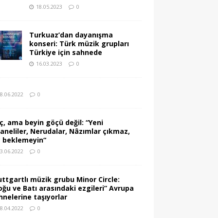
18.05.2023
0
Turkuaz’dan dayanışma
konseri: Türk müzik grupları
Türkiye için sahnede
16.03.2023
0
8.06.2022
0
ç, ama beyin göçü değil: “Yeni
vaneliler, Nerudalar, Nâzımlar çıkmaz,
ç beklemeyin“
3.06.2022
0
uttgartlı müzik grubu Minor Circle:
oğu ve Batı arasındaki ezgileri” Avrupa
hnelerine taşıyorlar
8.04.2022
0