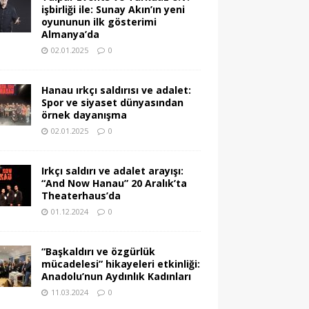
işbirliği ile: Sunay Akın’ın yeni
oyununun ilk gösterimi
Almanya’da
02.01.2025
0
Hanau ırkçı saldırısı ve adalet:
Spor ve siyaset dünyasından
örnek dayanışma
02.01.2025
0
Irkçı saldırı ve adalet arayışı:
“And Now Hanau” 20 Aralık’ta
Theaterhaus’da
01.12.2024
0
“Başkaldırı ve özgürlük
mücadelesi” hikayeleri etkinliği:
Anadolu’nun Aydınlık Kadınları
11.03.2024
0