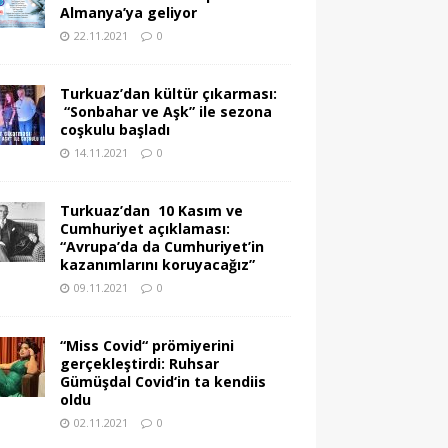
Almanya’ya geliyor
22.11.2021
0
Turkuaz’dan kültür çıkarması:
“Sonbahar ve Aşk” ile sezona
coşkulu başladı
14.11.2021
0
Turkuaz’dan 10 Kasım ve
Cumhuriyet açıklaması:
“Avrupa’da da Cumhuriyet’in
kazanımlarını koruyacağız”
09.11.2021
0
“Miss Covid“ prömiyerini
gerçekleştirdi: Ruhsar
Gümüşdal Covid‘in ta kendiis
oldu
02.11.2021
0