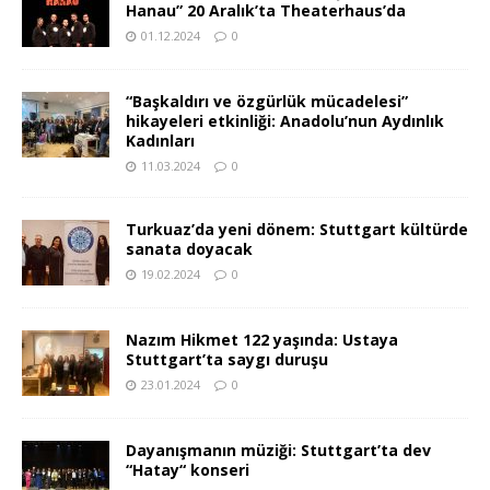
Hanau” 20 Aralık’ta Theaterhaus’da
01.12.2024
0
“Başkaldırı ve özgürlük mücadelesi”
hikayeleri etkinliği: Anadolu’nun Aydınlık
Kadınları
11.03.2024
0
Turkuaz’da yeni dönem: Stuttgart kültürde
sanata doyacak
19.02.2024
0
Nazım Hikmet 122 yaşında: Ustaya
Stuttgart’ta saygı duruşu
23.01.2024
0
Dayanışmanın müziği: Stuttgart’ta dev
“Hatay“ konseri