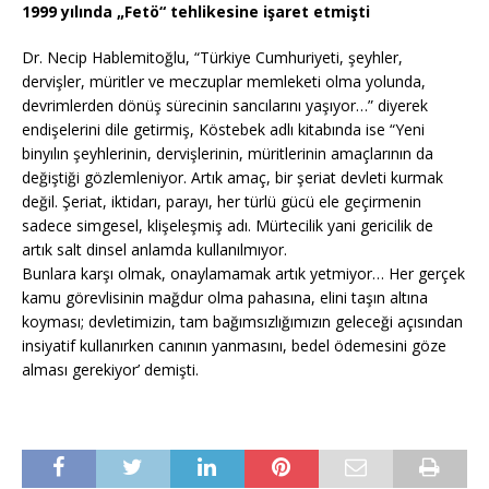
1999 yılında „Fetö“ tehlikesine işaret etmişti
Dr. Necip Hablemitoğlu, “Türkiye Cumhuriyeti, şeyhler,
dervişler, müritler ve meczuplar memleketi olma yolunda,
devrimlerden dönüş sürecinin sancılarını yaşıyor…” diyerek
endişelerini dile getirmiş, Köstebek adlı kitabında ise “Yeni
binyılın şeyhlerinin, dervişlerinin, müritlerinin amaçlarının da
değiştiği gözlemleniyor. Artık amaç, bir şeriat devleti kurmak
değil. Şeriat, iktidarı, parayı, her türlü gücü ele geçirmenin
sadece simgesel, klişeleşmiş adı. Mürtecilik yani gericilik de
artık salt dinsel anlamda kullanılmıyor.
Bunlara karşı olmak, onaylamamak artık yetmiyor… Her gerçek
kamu görevlisinin mağdur olma pahasına, elini taşın altına
koyması; devletimizin, tam bağımsızlığımızın geleceği açısından
insiyatif kullanırken canının yanmasını, bedel ödemesini göze
alması gerekiyor’ demişti.