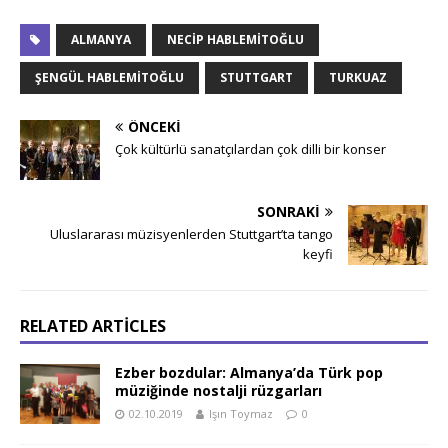
ALMANYA
NECIP HABLEMITOĞLU
ŞENGÜL HABLEMITOĞLU
STUTTGART
TURKUAZ
ÖNCEKI
Çok kültürlü sanatçılardan çok dilli bir konser
SONRAKI
Uluslararası müzisyenlerden Stuttgart’ta tango
keyfi
RELATED ARTICLES
Ezber bozdular: Almanya’da Türk pop
müziğinde nostalji rüzgarları
02.10.2019
Işın Toymaz
0