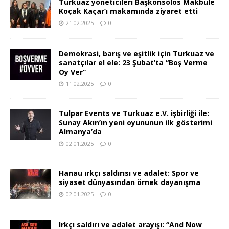
Turkuaz yöneticileri Başkonsolos Makbule
Koçak Kaçar’ı makamında ziyaret etti
21.02.2025
0
Demokrasi, barış ve eşitlik için Turkuaz ve
sanatçılar el ele: 23 Şubat’ta “Boş Verme
Oy Ver”
11.02.2025
0
Tulpar Events ve Turkuaz e.V. işbirliği ile:
Sunay Akın’ın yeni oyununun ilk gösterimi
Almanya’da
02.01.2025
0
Hanau ırkçı saldırısı ve adalet: Spor ve
siyaset dünyasından örnek dayanışma
02.01.2025
0
Irkçı saldırı ve adalet arayışı: “And Now