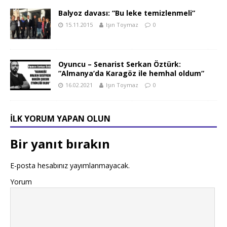
Balyoz davası: “Bu leke temizlenmeli”
15.11.2015
Işın Toymaz
0
Oyuncu – Senarist Serkan Öztürk:
”Almanya’da Karagöz ile hemhal oldum”
16.02.2021
Işın Toymaz
0
İLK YORUM YAPAN OLUN
Bir yanıt bırakın
E-posta hesabınız yayımlanmayacak.
Yorum