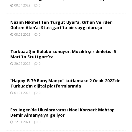
08.04.2022
0
Nâzım Hikmet’ten Turgut Uyar’a, Orhan Veli’den
Gülten Akın’a: Stuttgart’ta bir saygı duruşu
08.03.2022
0
Turkuaz Şiir Kulübü sunuyor: Müzikli şiir dinletisi 5
Mart’ta Stuttgart’ta
20.02.2022
0
“Happy-B 79 Barış Manço” kutlaması: 2 Ocak 2022’de
Turkuaz’ın dijital platformlarında
01.01.2022
0
Esslingen’de Uluslarararası Noel Konseri: Mehtap
Demir Almanya’ya geliyor
22.11.2021
0