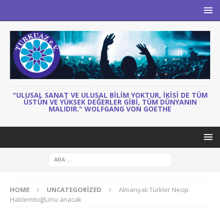
"ULUSAL SANAT VE ULUSAL BILIM YOKTUR, IKISI DE TÜM
ÜSTÜN VE YÜKSEK DEĞERLER GIBI, TÜM DÜNYANIN
MALIDIR." WOLFGANG VON GOETHE
HOME
UNCATEGORIZED
Almanyalı Türkler Necip
Hablemitoğlu’nu anacak