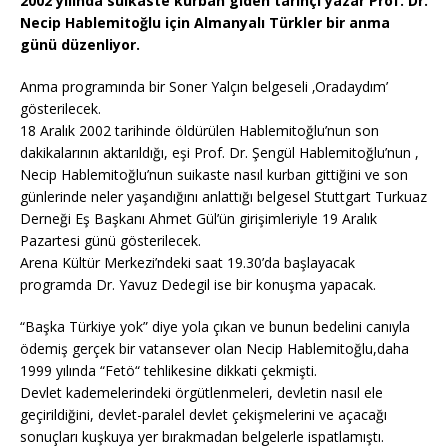
2002 yılında suikaste kurban giden tarihçi yazar Prof. Dr.
Necip Hablemitoğlu için Almanyalı Türkler bir anma
günü düzenliyor.
Anma programında bir Soner Yalçın belgeseli ‚Oradaydım’
gösterilecek.
18 Aralık 2002 tarihinde öldürülen Hablemitoğlu’nun son
dakikalarının aktarıldığı, eşi Prof. Dr. Şengül Hablemitoğlu’nun ,
Necip Hablemitoğlu’nun suikaste nasıl kurban gittiğini ve son
günlerinde neler yaşandığını anlattığı belgesel Stuttgart Turkuaz
Derneği Eş Başkanı Ahmet Gül’ün girişimleriyle 19 Aralık
Pazartesi günü gösterilecek.
Arena Kültür Merkezi’ndeki saat 19.30’da başlayacak
programda Dr. Yavuz Dedegil ise bir konuşma yapacak.
“Başka Türkiye yok” diye yola çıkan ve bunun bedelini canıyla
ödemiş gerçek bir vatansever olan Necip Hablemitoğlu,daha
1999 yılında “Fetö“ tehlikesine dikkati çekmişti.
Devlet kademelerindeki örgütlenmeleri, devletin nasıl ele
geçirildiğini, devlet-paralel devlet çekişmelerini ve açacağı
sonuçları kuşkuya yer bırakmadan belgelerle ispatlamıştı.