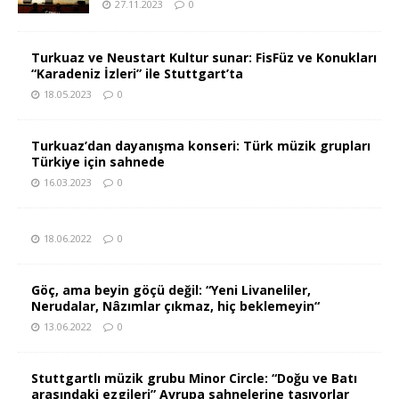
27.11.2023
0
Turkuaz ve Neustart Kultur sunar: FisFüz ve Konukları
“Karadeniz İzleri” ile Stuttgart’ta
18.05.2023
0
Turkuaz’dan dayanışma konseri: Türk müzik grupları
Türkiye için sahnede
16.03.2023
0
18.06.2022
0
Göç, ama beyin göçü değil: “Yeni Livaneliler,
Nerudalar, Nâzımlar çıkmaz, hiç beklemeyin“
13.06.2022
0
Stuttgartlı müzik grubu Minor Circle: “Doğu ve Batı
arasındaki ezgileri” Avrupa sahnelerine taşıyorlar