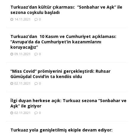
Turkuaz’dan kültür çıkarması: “Sonbahar ve Aşk” ile
sezona coşkulu başladı
14.11.2021
0
Turkuaz’dan 10 Kasım ve Cumhuriyet açıklaması:
“Avrupa’da da Cumhuriyet’in kazanımlarını
koruyacağız”
09.11.2021
0
“Miss Covid“ prömiyerini gerçekleştirdi: Ruhsar
Gümüşdal Covid‘in ta kendiis oldu
02.11.2021
0
İlgi duyan herkese açık: Turkuaz sezona “Sonbahar ve
Aşk” ile giriyor
02.11.2021
0
Turkuaz yola genişletilmiş ekiple devam ediyor: