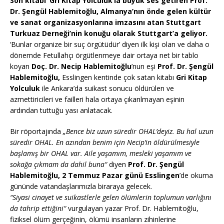
Son kitabı ‘Gri Kitap Yolculuk’la büyük ses getiren Prof.
Dr. Şengül Hablemitoğlu, Almanya’nın önde gelen kültür
ve sanat organizasyonlarına imzasını atan Stuttgart
Turkuaz Derneği’nin konuğu olarak Stuttgart’a geliyor.
‘Bunlar organize bir suç örgütüdür’ diyen ilk kişi olan ve daha o
dönemde Fetullahçı örgütlenmeye dair ortaya net bir tablo
koyan
Doç. Dr. Necip Hablemitoğlu
’nun eşi
Prof. Dr. Şengül
Hablemitoğlu,
Esslingen kentinde çok satan kitabı
Gri Kitap
Yolculuk
ile Ankara’da suikast sonucu öldürülen ve
azmettiricileri ve failleri hala ortaya çıkarılmayan eşinin
ardından tuttuğu yası anlatacak.
Bir röportajında
„Bence biz uzun süredir OHAL’deyiz. Bu hal uzun
süredir OHAL. En azından benim için Necip’in öldürülmesiyle
başlamış bir OHAL var. Aile yaşamım, mesleki yaşamım ve
sokağa çıkmam da dahil buna“
diyen
Prof. Dr. Şengül
Hablemitoğlu, 2 Temmuz Pazar günü Esslingen
’de okuma
gününde vatandaşlarımızla biraraya gelecek.
“Siyasi cinayet ve suikastlerle gelen ölümlerin toplumun varlığını
da tahrip ettiğini“
vurgulayan yazar Prof. Dr. Hablemitoğlu,
fiziksel ölüm gerçeğinin, ölümü insanların zihinlerine