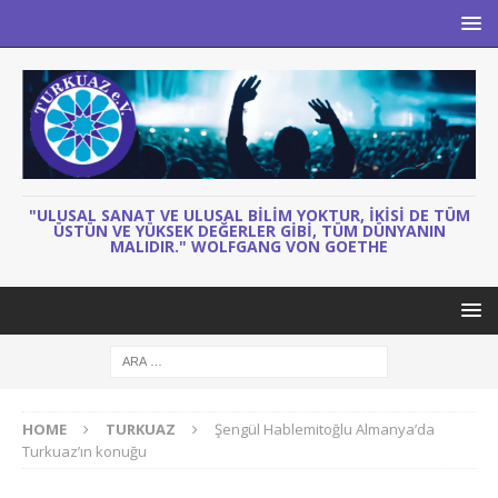
"ULUSAL SANAT VE ULUSAL BILIM YOKTUR, IKISI DE TÜM
ÜSTÜN VE YÜKSEK DEĞERLER GIBI, TÜM DÜNYANIN
MALIDIR." WOLFGANG VON GOETHE
HOME
TURKUAZ
Şengül Hablemitoğlu Almanya’da
Turkuaz’ın konuğu