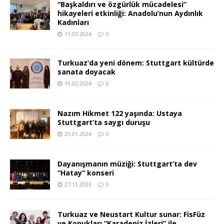
“Başkaldırı ve özgürlük mücadelesi”
hikayeleri etkinliği: Anadolu’nun Aydınlık
Kadınları
11.03.2024
0
Turkuaz’da yeni dönem: Stuttgart kültürde
sanata doyacak
19.02.2024
0
Nazım Hikmet 122 yaşında: Ustaya
Stuttgart’ta saygı duruşu
23.01.2024
0
Dayanışmanın müziği: Stuttgart’ta dev
“Hatay“ konseri
27.11.2023
0
Turkuaz ve Neustart Kultur sunar: FisFüz
ve Konukları “Karadeniz İzleri” ile