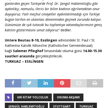
günlerden geçen Türkiye’de Prof. Dr. Şengül Hablemitoğlu gibi
aydınlıkçı, namuslu, ilerici bir bilim kadının ağırlamaktan onur
duyuyoruz. Faili meçhul cinayetler aydınlatılmadığı için Türkiye
bugün tarihin en utanılası döneminden geçmek zorunda kalıyor.
Günümüze de ışık tutacak bu toplantıya vatandaşlarımızın geniş
katılım göstermesini umut ediyoruz“
dediler.
Untere Beutau 8-10, Esslingen
adresindeki St. Paul / St.
Katherina Katolik Kilisesi’ne (Katholischer Gemeindesaal)
bağlı
Salemer Pfleghof
binasındaki okuma günü
14.00-15.30
saatleri arasında
gerçekleştirilecek.
TURKUAZ – ESSLİNGEN
GRI KITAP YOLCULUK
OKUMA AKŞAMI
ŞENGÜL HABLEMITOĞLU
STUTTGART
TURKUAZ