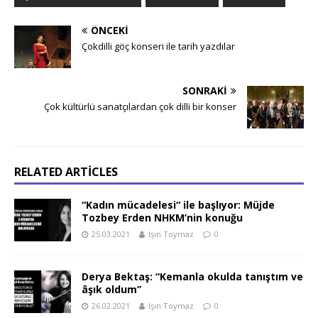
ÖNCEKI
Çokdilli göç konseri ile tarih yazdılar
SONRAKI
Çok kültürlü sanatçılardan çok dilli bir konser
RELATED ARTICLES
“Kadın mücadelesi“ ile başlıyor: Müjde
Tozbey Erden NHKM’nin konuğu
25.03.2021
Işın Toymaz
0
Derya Bektaş: “Kemanla okulda tanıştım ve
âşık oldum”
26.02.2021
Işın Toymaz
0