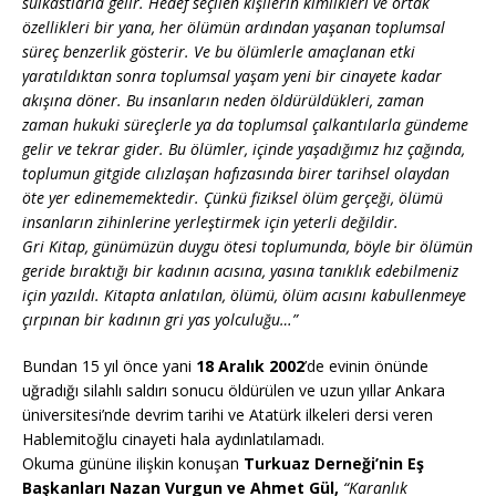
suikastlarla gelir. Hedef seçilen kişilerin kimlikleri ve ortak
özellikleri bir yana, her ölümün ardından yaşanan toplumsal
süreç benzerlik gösterir. Ve bu ölümlerle amaçlanan etki
yaratıldıktan sonra toplumsal yaşam yeni bir cinayete kadar
akışına döner. Bu insanların neden öldürüldükleri, zaman
zaman hukuki süreçlerle ya da toplumsal çalkantılarla gündeme
gelir ve tekrar gider. Bu ölümler, içinde yaşadığımız hız çağında,
toplumun gitgide cılızlaşan hafızasında birer tarihsel olaydan
öte yer edinememektedir. Çünkü fiziksel ölüm gerçeği, ölümü
insanların zihinlerine yerleştirmek için yeterli değildir.
Gri Kitap, günümüzün duygu ötesi toplumunda, böyle bir ölümün
geride bıraktığı bir kadının acısına, yasına tanıklık edebilmeniz
için yazıldı. Kitapta anlatılan, ölümü, ölüm acısını kabullenmeye
çırpınan bir kadının gri yas yolculuğu…”
Bundan 15 yıl önce yani
18 Aralık 2002
’de evinin önünde
uğradığı silahlı saldırı sonucu öldürülen ve uzun yıllar Ankara
üniversitesi’nde devrim tarihi ve Atatürk ilkeleri dersi veren
Hablemitoğlu cinayeti hala aydınlatılamadı.
Okuma gününe ilişkin konuşan
Turkuaz Derneği’nin Eş
Başkanları Nazan Vurgun ve Ahmet Gül,
“Karanlık