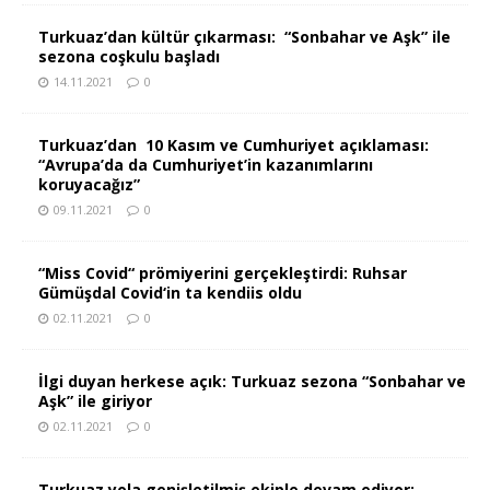
Turkuaz’dan kültür çıkarması: “Sonbahar ve Aşk” ile
sezona coşkulu başladı
14.11.2021
0
Turkuaz’dan 10 Kasım ve Cumhuriyet açıklaması:
“Avrupa’da da Cumhuriyet’in kazanımlarını
koruyacağız”
09.11.2021
0
“Miss Covid“ prömiyerini gerçekleştirdi: Ruhsar
Gümüşdal Covid‘in ta kendiis oldu
02.11.2021
0
İlgi duyan herkese açık: Turkuaz sezona “Sonbahar ve
Aşk” ile giriyor
02.11.2021
0
Turkuaz yola genişletilmiş ekiple devam ediyor: