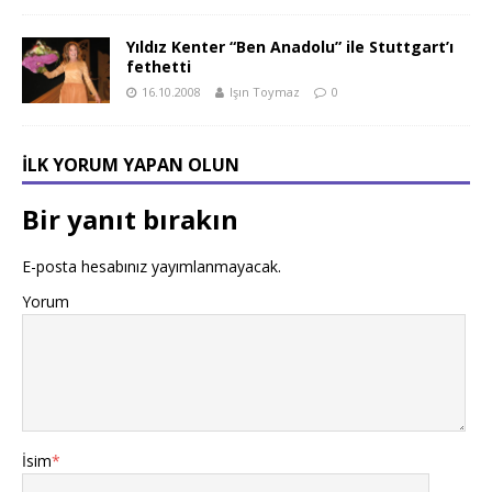
Yıldız Kenter “Ben Anadolu” ile Stuttgart’ı
fethetti
16.10.2008
Işın Toymaz
0
İLK YORUM YAPAN OLUN
Bir yanıt bırakın
E-posta hesabınız yayımlanmayacak.
Yorum
İsim
*