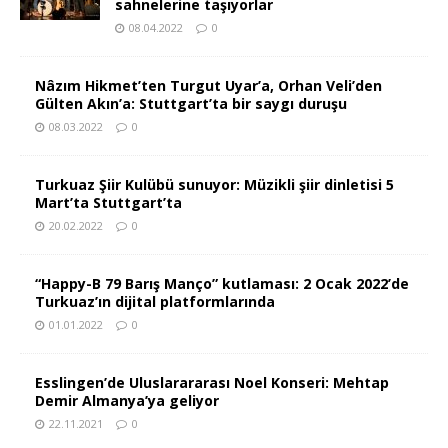
sahnelerine taşıyorlar
08.04.2022
0
Nâzım Hikmet’ten Turgut Uyar’a, Orhan Veli’den
Gülten Akın’a: Stuttgart’ta bir saygı duruşu
08.03.2022
0
Turkuaz Şiir Kulübü sunuyor: Müzikli şiir dinletisi 5
Mart’ta Stuttgart’ta
20.02.2022
0
“Happy-B 79 Barış Manço” kutlaması: 2 Ocak 2022’de
Turkuaz’ın dijital platformlarında
01.01.2022
0
Esslingen’de Uluslarararası Noel Konseri: Mehtap
Demir Almanya’ya geliyor
22.11.2021
0