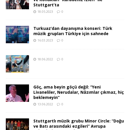
Stuttgart’ta
18.05.2023
0
Turkuaz’dan dayanışma konseri: Türk
müzik grupları Türkiye için sahnede
16.03.2023
0
18.06.2022
0
Göç, ama beyin göçü değil: “Yeni
Livaneliler, Nerudalar, Nâzımlar çıkmaz, hiç
beklemeyin“
13.06.2022
0
Stuttgartlı müzik grubu Minor Circle: “Doğu
ve Batı arasındaki ezgileri” Avrupa