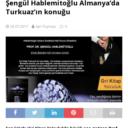
Şengül Hablemitoğlu Almanya’da
Turkuaz’ın konuğu
02.07.2017
Işın Toymaz
0