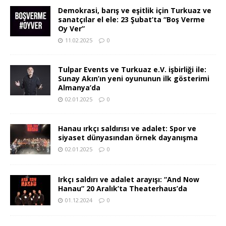
Demokrasi, barış ve eşitlik için Turkuaz ve
sanatçılar el ele: 23 Şubat’ta “Boş Verme
Oy Ver”
11.02.2025
0
Tulpar Events ve Turkuaz e.V. işbirliği ile:
Sunay Akın’ın yeni oyununun ilk gösterimi
Almanya’da
02.01.2025
0
Hanau ırkçı saldırısı ve adalet: Spor ve
siyaset dünyasından örnek dayanışma
02.01.2025
0
Irkçı saldırı ve adalet arayışı: “And Now
Hanau” 20 Aralık’ta Theaterhaus’da
01.12.2024
0