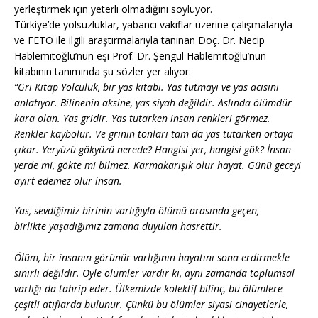
yerleştirmek için yeterli olmadığını söylüyor.
Türkiye’de yolsuzluklar, yabancı vakıflar üzerine çalışmalarıyla
ve FETÖ ile ilgili araştırmalarıyla tanınan Doç. Dr. Necip
Hablemitoğlu’nun eşi Prof. Dr. Şengül Hablemitoğlu’nun
kitabının tanımında şu sözler yer alıyor:
“Gri Kitap Yolculuk, bir yas kitabı. Yas tutmayı ve yas acısını
anlatıyor. Bilinenin aksine, yas siyah değildir. Aslında ölümdür
kara olan. Yas gridir. Yas tutarken insan renkleri görmez.
Renkler kaybolur. Ve grinin tonları tam da yas tutarken ortaya
çıkar. Yeryüzü gökyüzü nerede? Hangisi yer, hangisi gök? İnsan
yerde mi, gökte mi bilmez. Karmakarışık olur hayat. Günü geceyi
ayırt edemez olur insan.
Yas, sevdiğimiz birinin varlığıyla ölümü arasında geçen,
birlikte yaşadığımız zamana duyulan hasrettir.
Ölüm, bir insanın görünür varlığının hayatını sona erdirmekle
sınırlı değildir. Öyle ölümler vardır ki, aynı zamanda toplumsal
varlığı da tahrip eder. Ülkemizde kolektif bilinç, bu ölümlere
çeşitli atıflarda bulunur. Çünkü bu ölümler siyasi cinayetlerle,