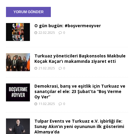
O gün bugün: #boşvermeoyver
22.02.2025
0
Turkuaz yöneticileri Başkonsolos Makbule
Koçak Kaçar’ı makamında ziyaret etti
21.02.2025
0
Demokrasi, barış ve eşitlik için Turkuaz ve
sanatçılar el ele: 23 Şubat’ta “Boş Verme
Oy Ver”
11.02.2025
0
Tulpar Events ve Turkuaz e.V. işbirliği ile:
Sunay Akın’ın yeni oyununun ilk gösterimi
Almanya’da