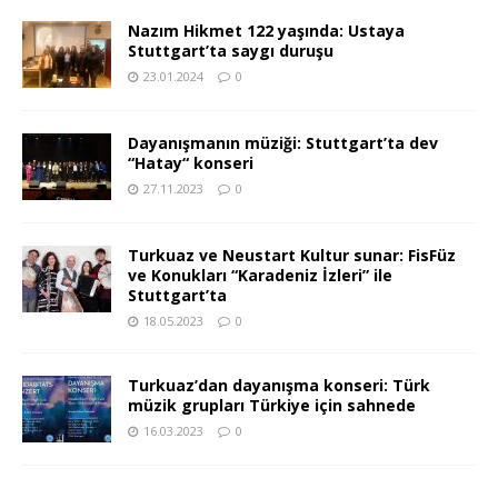
Nazım Hikmet 122 yaşında: Ustaya
Stuttgart’ta saygı duruşu
23.01.2024
0
Dayanışmanın müziği: Stuttgart’ta dev
“Hatay“ konseri
27.11.2023
0
Turkuaz ve Neustart Kultur sunar: FisFüz
ve Konukları “Karadeniz İzleri” ile
Stuttgart’ta
18.05.2023
0
Turkuaz’dan dayanışma konseri: Türk
müzik grupları Türkiye için sahnede
16.03.2023
0