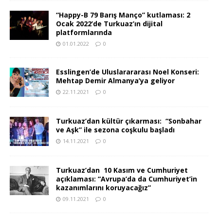
“Happy-B 79 Barış Manço” kutlaması: 2
Ocak 2022’de Turkuaz’ın dijital
platformlarında
01.01.2022
0
Esslingen’de Uluslarararası Noel Konseri:
Mehtap Demir Almanya’ya geliyor
22.11.2021
0
Turkuaz’dan kültür çıkarması: “Sonbahar
ve Aşk” ile sezona coşkulu başladı
14.11.2021
0
Turkuaz’dan 10 Kasım ve Cumhuriyet
açıklaması: “Avrupa’da da Cumhuriyet’in
kazanımlarını koruyacağız”
09.11.2021
0