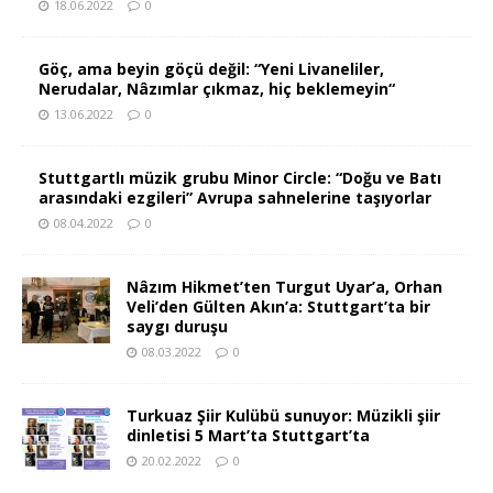
18.06.2022
0
Göç, ama beyin göçü değil: “Yeni Livaneliler,
Nerudalar, Nâzımlar çıkmaz, hiç beklemeyin“
13.06.2022
0
Stuttgartlı müzik grubu Minor Circle: “Doğu ve Batı
arasındaki ezgileri” Avrupa sahnelerine taşıyorlar
08.04.2022
0
Nâzım Hikmet’ten Turgut Uyar’a, Orhan
Veli’den Gülten Akın’a: Stuttgart’ta bir
saygı duruşu
08.03.2022
0
Turkuaz Şiir Kulübü sunuyor: Müzikli şiir
dinletisi 5 Mart’ta Stuttgart’ta
20.02.2022
0