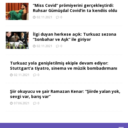
“Miss Covid“ prömiyerini gerçekleştirdi:
Ruhsar Gümüşdal Covid‘in ta kendiis oldu
02.11.2021
0
İlgi duyan herkese açık: Turkuaz sezona
“Sonbahar ve Aşk” ile giriyor
02.11.2021
0
Turkuaz yola genişletilmiş ekiple devam ediyor:
Stuttgart’a tiyatro, sinema ve müzik bombadırmanı
02.11.2021
0
Şiir okuyucu ve şair Ramazan Kenar: “Şiirde yalan yok,
sevgi var, barış var”
07.06.2021
0