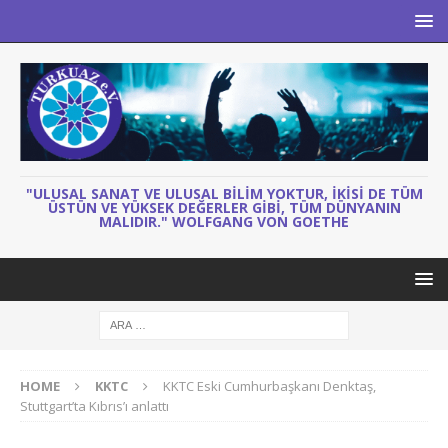
"ULUSAL SANAT VE ULUSAL BILIM YOKTUR, IKISI DE TÜM
ÜSTÜN VE YÜKSEK DEĞERLER GIBI, TÜM DÜNYANIN
MALIDIR." WOLFGANG VON GOETHE
HOME
KKTC
KKTC Eski Cumhurbaşkanı Denktaş,
Stuttgart’ta Kıbrıs’ı anlattı