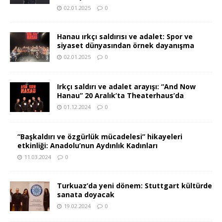
02.01.2025
0
Hanau ırkçı saldırısı ve adalet: Spor ve
siyaset dünyasından örnek dayanışma
02.01.2025
0
Irkçı saldırı ve adalet arayışı: “And Now
Hanau” 20 Aralık’ta Theaterhaus’da
01.12.2024
0
“Başkaldırı ve özgürlük mücadelesi” hikayeleri
etkinliği: Anadolu’nun Aydınlık Kadınları
11.03.2024
0
Turkuaz’da yeni dönem: Stuttgart kültürde
sanata doyacak
19.02.2024
0