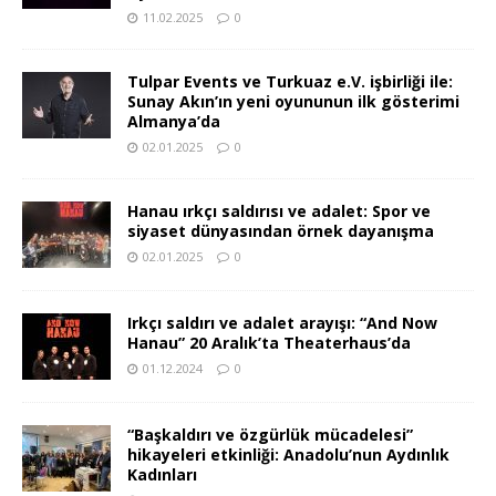
11.02.2025
0
Tulpar Events ve Turkuaz e.V. işbirliği ile:
Sunay Akın’ın yeni oyununun ilk gösterimi
Almanya’da
02.01.2025
0
Hanau ırkçı saldırısı ve adalet: Spor ve
siyaset dünyasından örnek dayanışma
02.01.2025
0
Irkçı saldırı ve adalet arayışı: “And Now
Hanau” 20 Aralık’ta Theaterhaus’da
01.12.2024
0
“Başkaldırı ve özgürlük mücadelesi”
hikayeleri etkinliği: Anadolu’nun Aydınlık
Kadınları