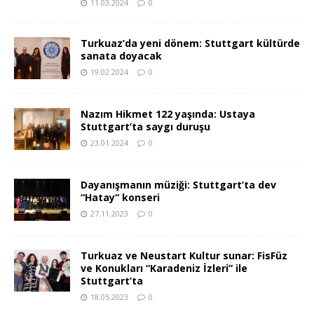
11.03.2024
0
Turkuaz’da yeni dönem: Stuttgart kültürde
sanata doyacak
19.02.2024
0
Nazım Hikmet 122 yaşında: Ustaya
Stuttgart’ta saygı duruşu
23.01.2024
0
Dayanışmanın müziği: Stuttgart’ta dev
“Hatay“ konseri
27.11.2023
0
Turkuaz ve Neustart Kultur sunar: FisFüz
ve Konukları “Karadeniz İzleri” ile
Stuttgart’ta
18.05.2023
0