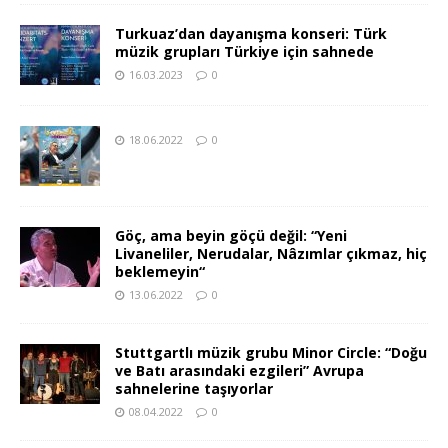
Turkuaz’dan dayanışma konseri: Türk
müzik grupları Türkiye için sahnede
16.03.2023
0
18.06.2022
0
Göç, ama beyin göçü değil: “Yeni
Livaneliler, Nerudalar, Nâzımlar çıkmaz, hiç
beklemeyin“
13.06.2022
0
Stuttgartlı müzik grubu Minor Circle: “Doğu
ve Batı arasındaki ezgileri” Avrupa
sahnelerine taşıyorlar
08.04.2022
0