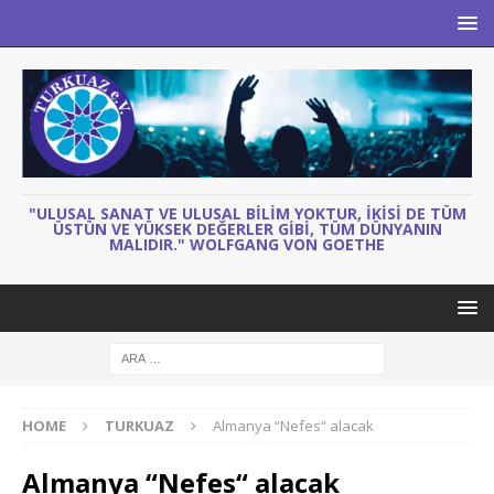
"ULUSAL SANAT VE ULUSAL BILIM YOKTUR, IKISI DE TÜM
ÜSTÜN VE YÜKSEK DEĞERLER GIBI, TÜM DÜNYANIN
MALIDIR." WOLFGANG VON GOETHE
HOME
TURKUAZ
Almanya “Nefes“ alacak
Almanya “Nefes“ alacak