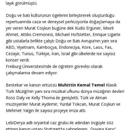
layık görülmüştü.
Doğu ve batı kültürünün ögelerini birleştirerek oluşturduğu
repertuarında caza ve deneysel perküzyonla doğaçlamaya da
yer veren Murat Coşkun bugüne dek Kudsi Erguner, Mısırlı
Ahmet, Attilio Cremonesi, Michael Hofstetter, Enrique Ugarte
gibi ustalarla birlikte çalıştı Doğu ve Batı Avrupa’nın yanı sıra
ABD, Viyetnam, Kamboçya, Endonezya, Kore, Laos, Fas,
Cezayir, Tunus, Türkiye, İran, İsrail gibi ülkelerde ise sayısız
konser verdi.
Freiburg Üniversitesi’nde de öğretim görevlisi olarak
çalışmalarına devam ediyor.
Bestekar ve kanun virtüözü
Muhittin Kemal Temel
Klasik
Türk Müziği’nin yanı sıra müzikal ufkunu dünya müziğinin devleri
Ross Daly ve Kelly Thoma ile genişletti. Türk ve Alman
müzisyenler Murat Aydemir, Yurdal Tokcan, Murat Coşkun ve
Mehmet Yalgın ile sayısız projeye imza attı.
LebiDerya adlı oryantal caz grubu ile adından övgüyle söz
ettiren kanun ustası Stuttgart’ta sahnelenen „Duvara Karşı“