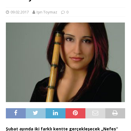
09.02.2017
Işın Toymaz
0
Şubat ayında iki farklı kentte gerçekleşecek „Nefes“