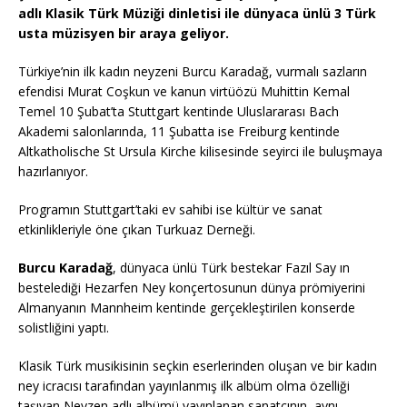
adlı Klasik Türk Müziği dinletisi ile dünyaca ünlü 3 Türk
usta müzisyen bir araya geliyor.
Türkiye’nin ilk kadın neyzeni Burcu Karadağ, vurmalı sazların
efendisi Murat Coşkun ve kanun virtüözü Muhittin Kemal
Temel 10 Şubat’ta Stuttgart kentinde Uluslararası Bach
Akademi salonlarında, 11 Şubatta ise Freiburg kentinde
Altkatholische St Ursula Kirche kilisesinde seyirci ile buluşmaya
hazırlanıyor.
Programın Stuttgart’taki ev sahibi ise kültür ve sanat
etkinlikleriyle öne çıkan Turkuaz Derneği.
Burcu Karadağ
, dünyaca ünlü Türk bestekar Fazıl Say ın
bestelediği Hezarfen Ney konçertosunun dünya prömiyerini
Almanyanın Mannheim kentinde gerçekleştirilen konserde
solistliğini yaptı.
Klasik Türk musikisinin seçkin eserlerinden oluşan ve bir kadın
ney icracısı tarafından yayınlanmış ilk albüm olma özelliği
taşıyan Neyzen adlı albümü yayınlanan sanatçının, aynı