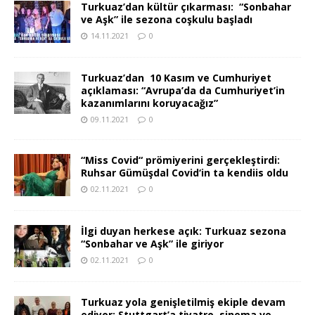
Turkuaz’dan kültür çıkarması: “Sonbahar
ve Aşk” ile sezona coşkulu başladı
14.11.2021
0
Turkuaz’dan 10 Kasım ve Cumhuriyet
açıklaması: “Avrupa’da da Cumhuriyet’in
kazanımlarını koruyacağız”
09.11.2021
0
“Miss Covid“ prömiyerini gerçekleştirdi:
Ruhsar Gümüşdal Covid‘in ta kendiis oldu
02.11.2021
0
İlgi duyan herkese açık: Turkuaz sezona
“Sonbahar ve Aşk” ile giriyor
02.11.2021
0
Turkuaz yola genişletilmiş ekiple devam
ediyor: Stuttgart’a tiyatro, sinema ve