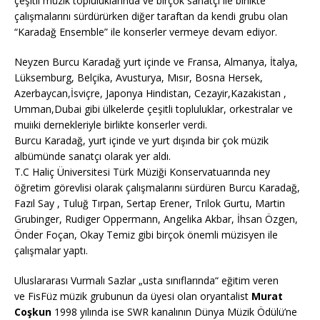
çeşitli müzik topluluklarında ve birçok sanatçı ile birlikte
çalışmalarını sürdürürken diğer taraftan da kendi grubu olan
“Karadağ Ensemble” ile konserler vermeye devam ediyor.
Neyzen Burcu Karadağ yurt içinde ve Fransa, Almanya, İtalya,
Lüksemburg, Belçika, Avusturya, Mısır, Bosna Hersek,
Azerbaycan,İsviçre, Japonya Hindistan, Cezayir,Kazakistan ,
Umman,Dubai gibi ülkelerde çeşitli topluluklar, orkestralar ve
muiıki dernekleriyle birlikte konserler verdi.
Burcu Karadağ, yurt içinde ve yurt dışında bir çok müzik
albümünde sanatçı olarak yer aldı.
T.C Haliç Üniversitesi Türk Müziği Konservatuarında ney
öğretim görevlisi olarak çalışmalarını sürdüren Burcu Karadağ,
Fazıl Say , Tuluğ Tırpan, Sertap Erener, Trilok Gurtu, Martin
Grubinger, Rudiger Oppermann, Angelika Akbar, İhsan Özgen,
Önder Foçan, Okay Temiz gibi birçok önemli müzisyen ile
çalışmalar yaptı.
Uluslararası Vurmalı Sazlar „usta sınıflarında“ eğitim veren
ve FisFüz müzik grubunun da üyesi olan oryantalist
Murat
Coşkun
1998 yılında ise SWR kanalının Dünya Müzik Ödülü’ne