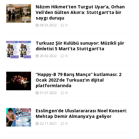
Nâzım Hikmet’ten Turgut Uyar’a, Orhan
Veli’den Gülten Akın’a: Stuttgart’ta bir
saygı duruşu
08.03.2022
0
Turkuaz Şiir Kulübü sunuyor: Müzikli şiir
dinletisi 5 Mart’ta Stuttgart’ta
20.02.2022
0
“Happy-B 79 Barış Manço” kutlaması: 2
Ocak 2022’de Turkuaz’ın dijital
platformlarında
01.01.2022
0
Esslingen’de Uluslarararası Noel Konseri:
Mehtap Demir Almanya’ya geliyor
22.11.2021
0