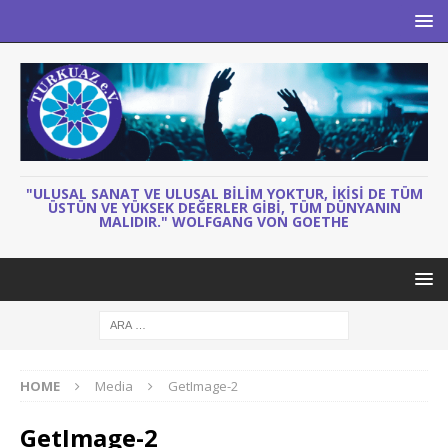
"ULUSAL SANAT VE ULUSAL BILIM YOKTUR, IKISI DE TÜM
ÜSTÜN VE YÜKSEK DEĞERLER GIBI, TÜM DÜNYANIN
MALIDIR." WOLFGANG VON GOETHE
HOME
Media
GetImage-2
GetImage-2