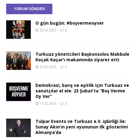
O gün bugün: #boşvermeoyver
22.02.2025
0
Turkuaz yöneticileri Başkonsolos Makbule
Koçak Kaçar’ı makamında ziyaret etti
21.02.2025
0
Demokrasi, barış ve eşitlik için Turkuaz ve
sanatçılar el ele: 23 Şubat’ta “Boş Verme
Oy Ver”
11.02.2025
0
Tulpar Events ve Turkuaz e.V. işbirliği ile:
Sunay Akın’ın yeni oyununun ilk gösterimi
Almanya’da