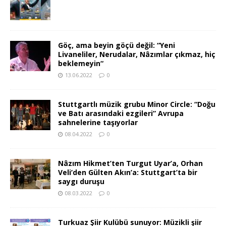
Göç, ama beyin göçü değil: “Yeni
Livaneliler, Nerudalar, Nâzımlar çıkmaz, hiç
beklemeyin“
13.06.2022
0
Stuttgartlı müzik grubu Minor Circle: “Doğu
ve Batı arasındaki ezgileri” Avrupa
sahnelerine taşıyorlar
08.04.2022
0
Nâzım Hikmet’ten Turgut Uyar’a, Orhan
Veli’den Gülten Akın’a: Stuttgart’ta bir
saygı duruşu
08.03.2022
0
Turkuaz Şiir Kulübü sunuyor: Müzikli şiir