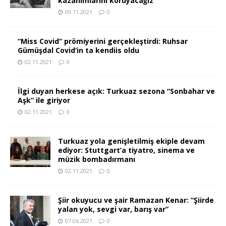
kazanımlarını koruyacağız”
09.11.2021
0
“Miss Covid“ prömiyerini gerçekleştirdi: Ruhsar
Gümüşdal Covid‘in ta kendiis oldu
02.11.2021
0
İlgi duyan herkese açık: Turkuaz sezona “Sonbahar ve
Aşk” ile giriyor
02.11.2021
0
Turkuaz yola genişletilmiş ekiple devam
ediyor: Stuttgart’a tiyatro, sinema ve
müzik bombadırmanı
02.11.2021
0
Şiir okuyucu ve şair Ramazan Kenar: “Şiirde
yalan yok, sevgi var, barış var”
07.06.2021
0