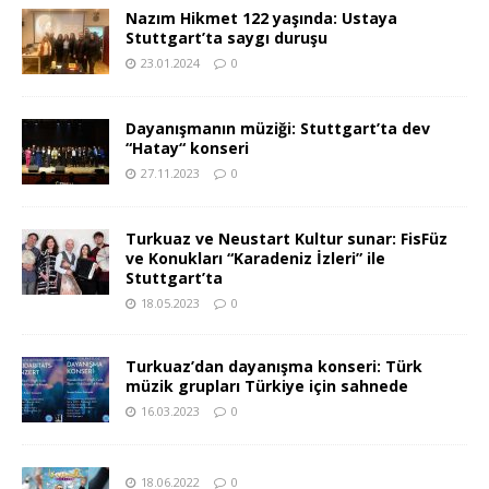
Nazım Hikmet 122 yaşında: Ustaya
Stuttgart’ta saygı duruşu
23.01.2024
0
Dayanışmanın müziği: Stuttgart’ta dev
“Hatay“ konseri
27.11.2023
0
Turkuaz ve Neustart Kultur sunar: FisFüz
ve Konukları “Karadeniz İzleri” ile
Stuttgart’ta
18.05.2023
0
Turkuaz’dan dayanışma konseri: Türk
müzik grupları Türkiye için sahnede
16.03.2023
0
18.06.2022
0