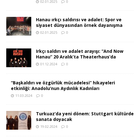
02.01.2025
0
Hanau ırkçı saldırısı ve adalet: Spor ve
siyaset dünyasından örnek dayanışma
02.01.2025
0
Irkçı saldırı ve adalet arayışı: “And Now
Hanau” 20 Aralık’ta Theaterhaus’da
01.12.2024
0
“Başkaldırı ve özgürlük mücadelesi” hikayeleri
etkinliği: Anadolu’nun Aydınlık Kadınları
11.03.2024
0
Turkuaz’da yeni dönem: Stuttgart kültürde
sanata doyacak
19.02.2024
0