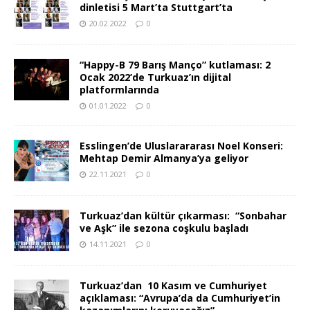
dinletisi 5 Mart’ta Stuttgart’ta
20.02.2022
0
“Happy-B 79 Barış Manço” kutlaması: 2
Ocak 2022’de Turkuaz’ın dijital
platformlarında
01.01.2022
0
Esslingen’de Uluslarararası Noel Konseri:
Mehtap Demir Almanya’ya geliyor
22.11.2021
0
Turkuaz’dan kültür çıkarması: “Sonbahar
ve Aşk” ile sezona coşkulu başladı
14.11.2021
0
Turkuaz’dan 10 Kasım ve Cumhuriyet
açıklaması: “Avrupa’da da Cumhuriyet’in