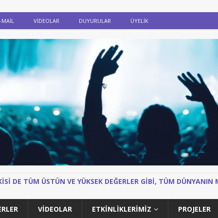
-MAIL
VIDEOLAR
DUYURULAR
ÜYELİK
IKISI DE TÜM ÜSTÜN VE YÜKSEK DEĞERLER GIBI, TÜM DÜNYANI
ERLER
VIDEOLAR
ETKİNLİKLERİMİZ
PROJELER