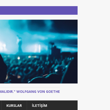
N MALIDIR." WOLFGANG VON GOETHE
KURSLAR
İLETIŞIM