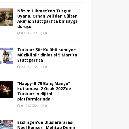
Nâzım Hikmet’ten Turgut
Uyar’a, Orhan Veli’den Gülten
Akın’a: Stuttgart’ta bir saygı
duruşu
08.03.2022
0
Turkuaz Şiir Kulübü sunuyor:
Müzikli şiir dinletisi 5 Mart’ta
Stuttgart’ta
20.02.2022
0
“Happy-B 79 Barış Manço”
kutlaması: 2 Ocak 2022’de
Turkuaz’ın dijital
platformlarında
01.01.2022
0
Esslingen’de Uluslarararası
Noel Konseri: Mehtap Demir