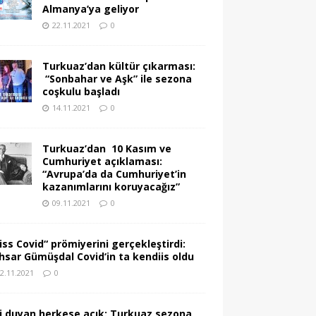
Almanya’ya geliyor
22.11.2021
0
Turkuaz’dan kültür çıkarması:
“Sonbahar ve Aşk” ile sezona
coşkulu başladı
14.11.2021
0
Turkuaz’dan 10 Kasım ve
Cumhuriyet açıklaması:
“Avrupa’da da Cumhuriyet’in
kazanımlarını koruyacağız”
09.11.2021
0
iss Covid“ prömiyerini gerçekleştirdi:
hsar Gümüşdal Covid‘in ta kendiis oldu
2.11.2021
0
gi duyan herkese açık: Turkuaz sezona