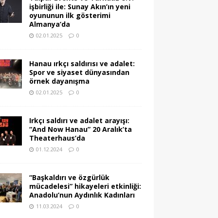
işbirliği ile: Sunay Akın’ın yeni
oyununun ilk gösterimi
Almanya’da
02.01.2025
0
Hanau ırkçı saldırısı ve adalet:
Spor ve siyaset dünyasından
örnek dayanışma
02.01.2025
0
Irkçı saldırı ve adalet arayışı:
“And Now Hanau” 20 Aralık’ta
Theaterhaus’da
01.12.2024
0
“Başkaldırı ve özgürlük
mücadelesi” hikayeleri etkinliği:
Anadolu’nun Aydınlık Kadınları
11.03.2024
0