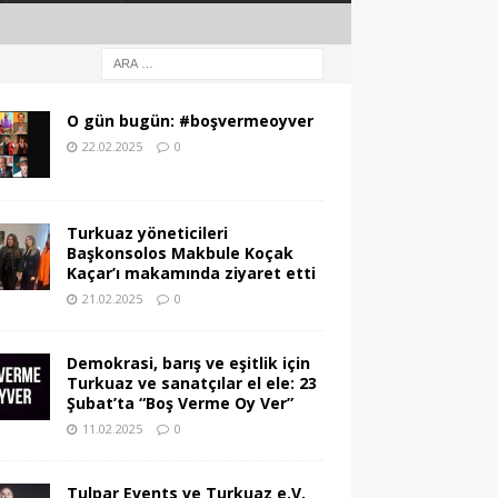
O gün bugün: #boşvermeoyver
22.02.2025
0
Turkuaz yöneticileri
Başkonsolos Makbule Koçak
Kaçar’ı makamında ziyaret etti
21.02.2025
0
Demokrasi, barış ve eşitlik için
Turkuaz ve sanatçılar el ele: 23
Şubat’ta “Boş Verme Oy Ver”
11.02.2025
0
Tulpar Events ve Turkuaz e.V.