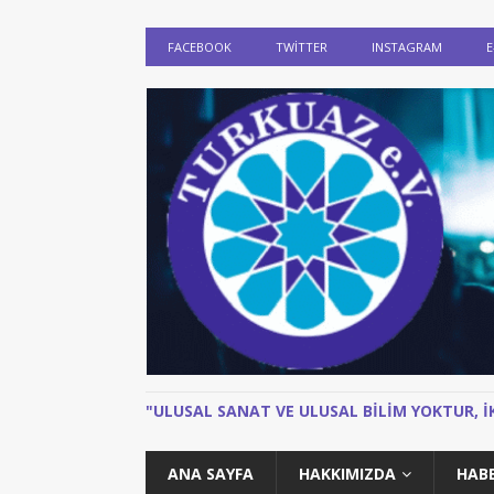
FACEBOOK
TWITTER
INSTAGRAM
E
"ULUSAL SANAT VE ULUSAL BILIM YOKTUR, 
ANA SAYFA
HAKKIMIZDA
HAB