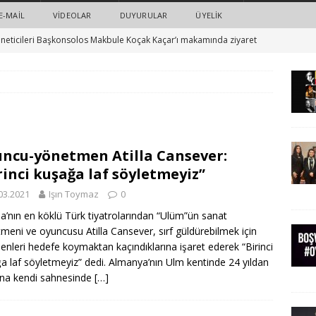
E-MAIL
VIDEOLAR
DUYURULAR
ÜYELİK
neticileri Başkonsolos Makbule Koçak Kaçar’ı makamında ziyaret
barış ve eşitlik için Turkuaz ve sanatçılar el ele: 23 Şubat’ta “Boş
ER
ts ve Turkuaz e.V. işbirliği ile: Sunay Akın’ın yeni oyununun ilk
ncu-yönetmen Atilla Cansever:
HABERLER
rinci kuşağa laf söyletmeyiz”
ı saldırısı ve adalet: Spor ve siyaset dünyasından örnek dayanışma
03.2021
Işın Toymaz
0
a’nın en köklü Türk tiyatrolarından “Ulüm”ün sanat
meni ve oyuncusu Atilla Cansever, sırf güldürebilmek için
ün: #boşvermeoyver
HABERLER
nleri hedefe koymaktan kaçındıklarına işaret ederek “Birinci
a laf söyletmeyiz” dedi. Almanya’nın Ulm kentinde 24 yıldan
na kendi sahnesinde
[…]