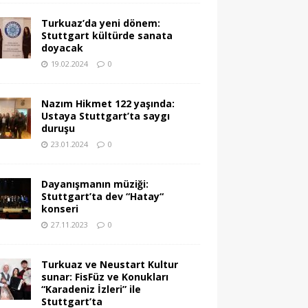
Turkuaz’da yeni dönem:
Stuttgart kültürde sanata
doyacak
19.02.2024
0
Nazım Hikmet 122 yaşında:
Ustaya Stuttgart’ta saygı
duruşu
23.01.2024
0
Dayanışmanın müziği:
Stuttgart’ta dev “Hatay“
konseri
27.11.2023
0
Turkuaz ve Neustart Kultur
sunar: FisFüz ve Konukları
“Karadeniz İzleri” ile
Stuttgart’ta