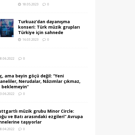
18.05.2023
0
Turkuaz’dan dayanışma
konseri: Türk müzik grupları
Türkiye için sahnede
16.03.2023
0
8.06.2022
0
ç, ama beyin göçü değil: “Yeni
vaneliler, Nerudalar, Nâzımlar çıkmaz,
ç beklemeyin“
3.06.2022
0
uttgartlı müzik grubu Minor Circle:
oğu ve Batı arasındaki ezgileri” Avrupa
hnelerine taşıyorlar
8.04.2022
0