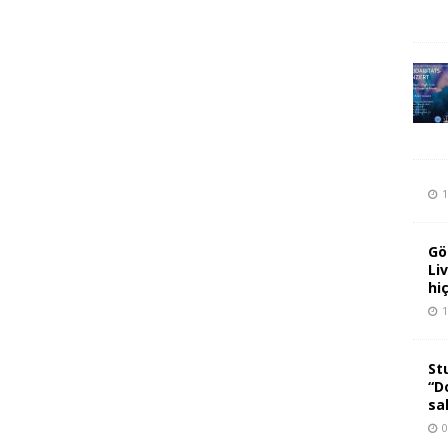
1
Gö
Li
hi
1
St
“D
sa
0