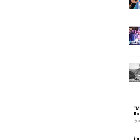
“M
Ru
0
İl