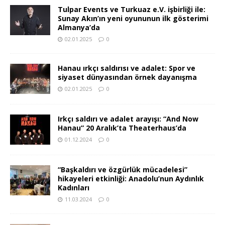
Tulpar Events ve Turkuaz e.V. işbirliği ile:
Sunay Akın’ın yeni oyununun ilk gösterimi
Almanya’da
02.01.2025
0
Hanau ırkçı saldırısı ve adalet: Spor ve
siyaset dünyasından örnek dayanışma
02.01.2025
0
Irkçı saldırı ve adalet arayışı: “And Now
Hanau” 20 Aralık’ta Theaterhaus’da
01.12.2024
0
“Başkaldırı ve özgürlük mücadelesi”
hikayeleri etkinliği: Anadolu’nun Aydınlık
Kadınları
11.03.2024
0