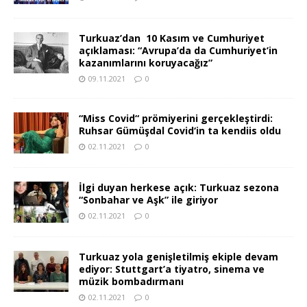
Turkuaz’dan 10 Kasım ve Cumhuriyet
açıklaması: “Avrupa’da da Cumhuriyet’in
kazanımlarını koruyacağız”
09.11.2021
0
“Miss Covid“ prömiyerini gerçekleştirdi:
Ruhsar Gümüşdal Covid‘in ta kendiis oldu
02.11.2021
0
İlgi duyan herkese açık: Turkuaz sezona
“Sonbahar ve Aşk” ile giriyor
02.11.2021
0
Turkuaz yola genişletilmiş ekiple devam
ediyor: Stuttgart’a tiyatro, sinema ve
müzik bombadırmanı
02.11.2021
0