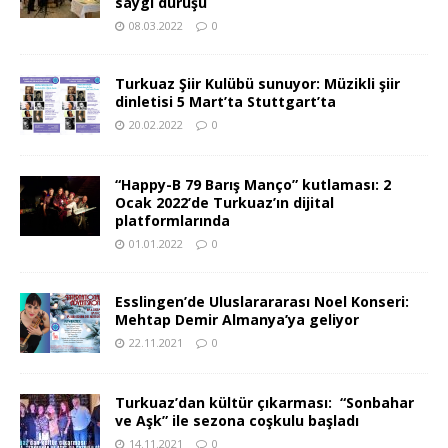
saygı duruşu
08.03.2022
0
Turkuaz Şiir Kulübü sunuyor: Müzikli şiir
dinletisi 5 Mart’ta Stuttgart’ta
20.02.2022
0
“Happy-B 79 Barış Manço” kutlaması: 2
Ocak 2022’de Turkuaz’ın dijital
platformlarında
01.01.2022
0
Esslingen’de Uluslarararası Noel Konseri:
Mehtap Demir Almanya’ya geliyor
22.11.2021
0
Turkuaz’dan kültür çıkarması: “Sonbahar
ve Aşk” ile sezona coşkulu başladı
14.11.2021
0