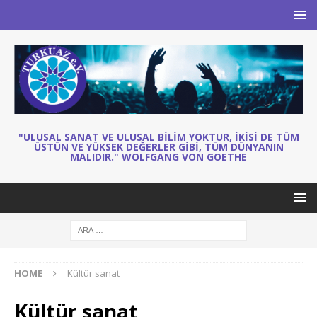
"ULUSAL SANAT VE ULUSAL BILIM YOKTUR, IKISI DE TÜM
ÜSTÜN VE YÜKSEK DEĞERLER GIBI, TÜM DÜNYANIN
MALIDIR." WOLFGANG VON GOETHE
HOME
Kültür sanat
Kültür sanat