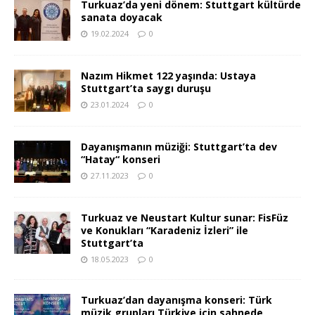
Turkuaz’da yeni dönem: Stuttgart kültürde
sanata doyacak
19.02.2024
0
Nazım Hikmet 122 yaşında: Ustaya
Stuttgart’ta saygı duruşu
23.01.2024
0
Dayanışmanın müziği: Stuttgart’ta dev
“Hatay“ konseri
27.11.2023
0
Turkuaz ve Neustart Kultur sunar: FisFüz
ve Konukları “Karadeniz İzleri” ile
Stuttgart’ta
18.05.2023
0
Turkuaz’dan dayanışma konseri: Türk
müzik grupları Türkiye için sahnede