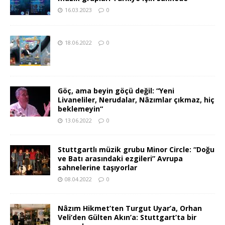
16.03.2023
0
18.06.2022
0
Göç, ama beyin göçü değil: “Yeni
Livaneliler, Nerudalar, Nâzımlar çıkmaz, hiç
beklemeyin“
13.06.2022
0
Stuttgartlı müzik grubu Minor Circle: “Doğu
ve Batı arasındaki ezgileri” Avrupa
sahnelerine taşıyorlar
08.04.2022
0
Nâzım Hikmet’ten Turgut Uyar’a, Orhan
Veli’den Gülten Akın’a: Stuttgart’ta bir