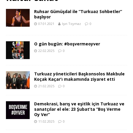
Ruhsar Gümüşdal ile “Turkuaz Sohbetler”
başlıyor
07.01.2021
Işın Toymaz
0
O gün bugün: #boşvermeoyver
22.02.2025
0
Turkuaz yöneticileri Başkonsolos Makbule
Koçak Kaçar’ı makamında ziyaret etti
21.02.2025
0
Demokrasi, barış ve eşitlik için Turkuaz ve
sanatçılar el ele: 23 Şubat’ta “Boş Verme
Oy Ver”
11.02.2025
0