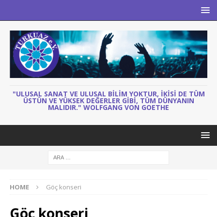
"ULUSAL SANAT VE ULUSAL BILIM YOKTUR, IKISI DE TÜM
ÜSTÜN VE YÜKSEK DEĞERLER GIBI, TÜM DÜNYANIN
MALIDIR." WOLFGANG VON GOETHE
HOME
Göç konseri
Göç konseri