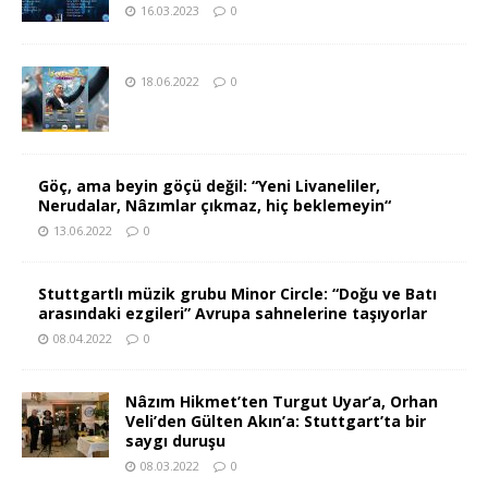
16.03.2023
0
18.06.2022
0
Göç, ama beyin göçü değil: “Yeni Livaneliler,
Nerudalar, Nâzımlar çıkmaz, hiç beklemeyin“
13.06.2022
0
Stuttgartlı müzik grubu Minor Circle: “Doğu ve Batı
arasındaki ezgileri” Avrupa sahnelerine taşıyorlar
08.04.2022
0
Nâzım Hikmet’ten Turgut Uyar’a, Orhan
Veli’den Gülten Akın’a: Stuttgart’ta bir
saygı duruşu
08.03.2022
0