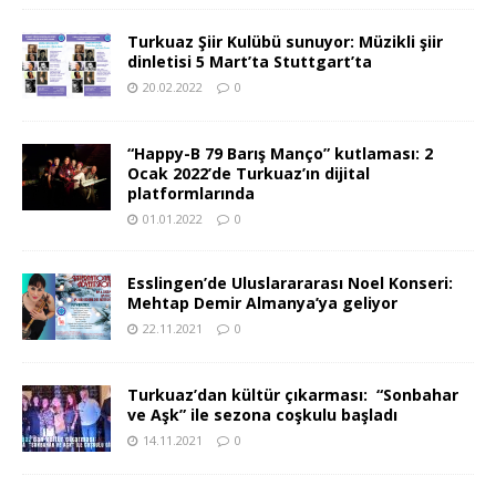
Turkuaz Şiir Kulübü sunuyor: Müzikli şiir
dinletisi 5 Mart’ta Stuttgart’ta
20.02.2022
0
“Happy-B 79 Barış Manço” kutlaması: 2
Ocak 2022’de Turkuaz’ın dijital
platformlarında
01.01.2022
0
Esslingen’de Uluslarararası Noel Konseri:
Mehtap Demir Almanya’ya geliyor
22.11.2021
0
Turkuaz’dan kültür çıkarması: “Sonbahar
ve Aşk” ile sezona coşkulu başladı
14.11.2021
0