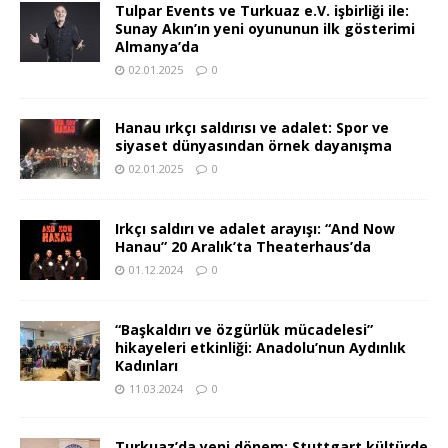
Tulpar Events ve Turkuaz e.V. işbirliği ile:
Sunay Akın’ın yeni oyununun ilk gösterimi
Almanya’da
02.01.2025
0
Hanau ırkçı saldırısı ve adalet: Spor ve
siyaset dünyasından örnek dayanışma
02.01.2025
0
Irkçı saldırı ve adalet arayışı: “And Now
Hanau” 20 Aralık’ta Theaterhaus’da
01.12.2024
0
“Başkaldırı ve özgürlük mücadelesi”
hikayeleri etkinliği: Anadolu’nun Aydınlık
Kadınları
11.03.2024
0
Turkuaz’da yeni dönem: Stuttgart kültürde