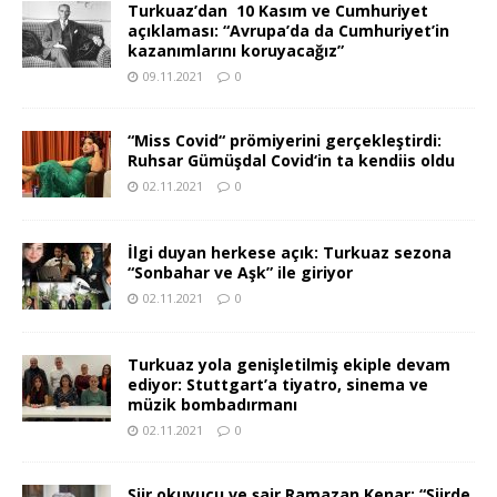
Turkuaz’dan 10 Kasım ve Cumhuriyet
açıklaması: “Avrupa’da da Cumhuriyet’in
kazanımlarını koruyacağız”
09.11.2021
0
“Miss Covid“ prömiyerini gerçekleştirdi:
Ruhsar Gümüşdal Covid‘in ta kendiis oldu
02.11.2021
0
İlgi duyan herkese açık: Turkuaz sezona
“Sonbahar ve Aşk” ile giriyor
02.11.2021
0
Turkuaz yola genişletilmiş ekiple devam
ediyor: Stuttgart’a tiyatro, sinema ve
müzik bombadırmanı
02.11.2021
0
Şiir okuyucu ve şair Ramazan Kenar: “Şiirde