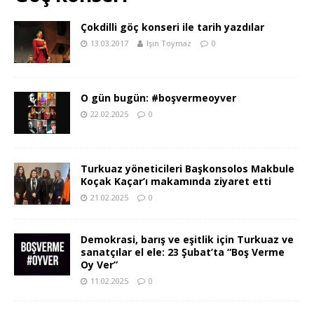
Çokdilli göç konseri ile tarih yazdılar
13.03.2017
Işın Toymaz
0
O gün bugün: #boşvermeoyver
22.02.2025
0
Turkuaz yöneticileri Başkonsolos Makbule
Koçak Kaçar’ı makamında ziyaret etti
21.02.2025
0
Demokrasi, barış ve eşitlik için Turkuaz ve
sanatçılar el ele: 23 Şubat’ta “Boş Verme
Oy Ver”
11.02.2025
0