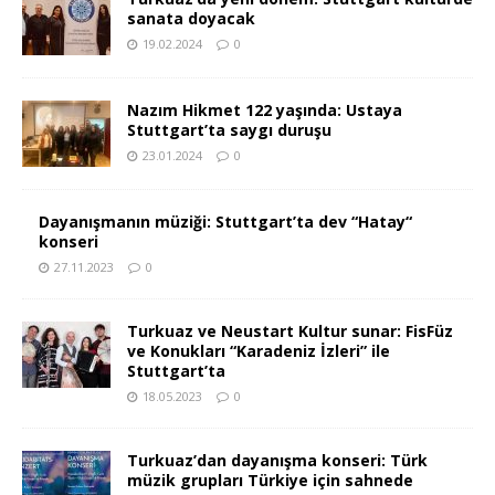
sanata doyacak
19.02.2024
0
Nazım Hikmet 122 yaşında: Ustaya
Stuttgart’ta saygı duruşu
23.01.2024
0
Dayanışmanın müziği: Stuttgart’ta dev “Hatay“
konseri
27.11.2023
0
Turkuaz ve Neustart Kultur sunar: FisFüz
ve Konukları “Karadeniz İzleri” ile
Stuttgart’ta
18.05.2023
0
Turkuaz’dan dayanışma konseri: Türk
müzik grupları Türkiye için sahnede