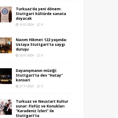
Turkuaz’da yeni dönem:
Stuttgart kültürde sanata
doyacak
19.02.2024
0
Nazım Hikmet 122 yaşında:
Ustaya Stuttgart’ta saygı
duruşu
23.01.2024
0
Dayanışmanın müziği:
Stuttgart’ta dev “Hatay“
konseri
27.11.2023
0
Turkuaz ve Neustart Kultur
sunar: FisFüz ve Konukları
“Karadeniz İzleri” ile
Stuttgart’ta