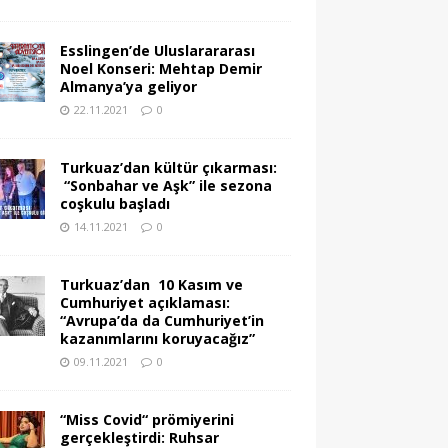
Esslingen’de Uluslarararası
Noel Konseri: Mehtap Demir
Almanya’ya geliyor
22.11.2021
0
Turkuaz’dan kültür çıkarması:
“Sonbahar ve Aşk” ile sezona
coşkulu başladı
14.11.2021
0
Turkuaz’dan 10 Kasım ve
Cumhuriyet açıklaması:
“Avrupa’da da Cumhuriyet’in
kazanımlarını koruyacağız”
09.11.2021
0
“Miss Covid“ prömiyerini
gerçekleştirdi: Ruhsar