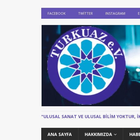
FACEBOOK
TWITTER
INSTAGRAM
E
"ULUSAL SANAT VE ULUSAL BILIM YOKTUR, 
ANA SAYFA
HAKKIMIZDA
HAB