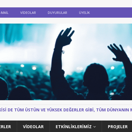
-MAIL
VIDEOLAR
DUYURULAR
ÜYELİK
IKISI DE TÜM ÜSTÜN VE YÜKSEK DEĞERLER GIBI, TÜM DÜNYANI
ERLER
VIDEOLAR
ETKİNLİKLERİMİZ
PROJELER