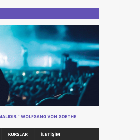
N MALIDIR." WOLFGANG VON GOETHE
KURSLAR
İLETIŞIM