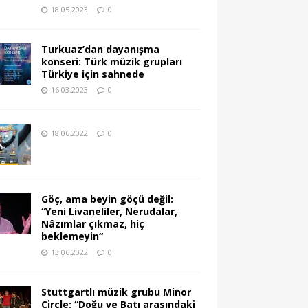
18.05.2023
0
Turkuaz’dan dayanışma
konseri: Türk müzik grupları
Türkiye için sahnede
16.03.2023
0
18.06.2022
0
Göç, ama beyin göçü değil:
“Yeni Livaneliler, Nerudalar,
Nâzımlar çıkmaz, hiç
beklemeyin“
13.06.2022
0
Stuttgartlı müzik grubu Minor
Circle: “Doğu ve Batı arasındaki