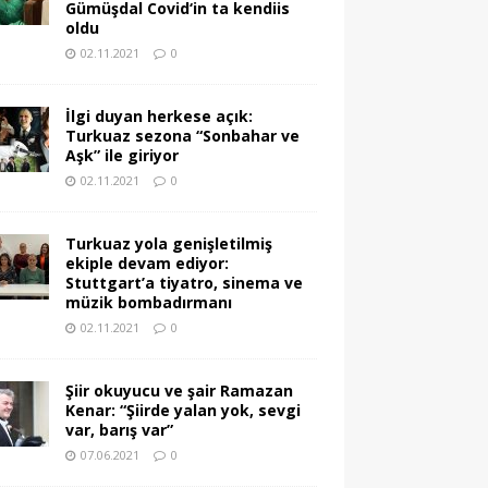
Gümüşdal Covid‘in ta kendiis
oldu
02.11.2021
0
İlgi duyan herkese açık:
Turkuaz sezona “Sonbahar ve
Aşk” ile giriyor
02.11.2021
0
Turkuaz yola genişletilmiş
ekiple devam ediyor:
Stuttgart’a tiyatro, sinema ve
müzik bombadırmanı
02.11.2021
0
Şiir okuyucu ve şair Ramazan
Kenar: “Şiirde yalan yok, sevgi
var, barış var”
07.06.2021
0