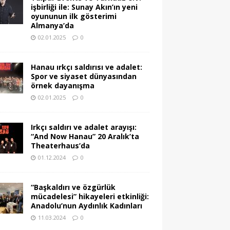
işbirliği ile: Sunay Akın’ın yeni
oyununun ilk gösterimi
Almanya’da
02.01.2025
0
Hanau ırkçı saldırısı ve adalet:
Spor ve siyaset dünyasından
örnek dayanışma
02.01.2025
0
Irkçı saldırı ve adalet arayışı:
“And Now Hanau” 20 Aralık’ta
Theaterhaus’da
01.12.2024
0
“Başkaldırı ve özgürlük
mücadelesi” hikayeleri etkinliği:
Anadolu’nun Aydınlık Kadınları
11.03.2024
0