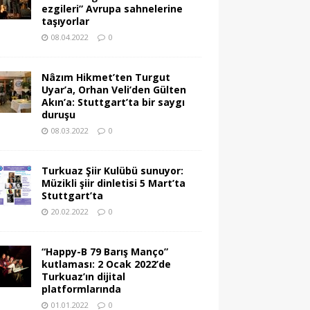
ezgileri” Avrupa sahnelerine
taşıyorlar
08.04.2022
0
Nâzım Hikmet’ten Turgut
Uyar’a, Orhan Veli’den Gülten
Akın’a: Stuttgart’ta bir saygı
duruşu
08.03.2022
0
Turkuaz Şiir Kulübü sunuyor:
Müzikli şiir dinletisi 5 Mart’ta
Stuttgart’ta
20.02.2022
0
“Happy-B 79 Barış Manço”
kutlaması: 2 Ocak 2022’de
Turkuaz’ın dijital
platformlarında
01.01.2022
0