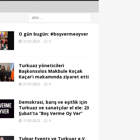
O gün bugün: #boşvermeoyver
22.02.2025
0
Turkuaz yöneticileri
Başkonsolos Makbule Koçak
Kaçar’ı makamında ziyaret etti
21.02.2025
0
Demokrasi, barış ve eşitlik için
Turkuaz ve sanatçılar el ele: 23
Şubat’ta “Boş Verme Oy Ver”
11.02.2025
0
Tulpar Events ve Turkuaz e.V.