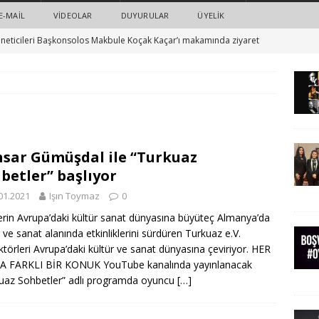
E-MAIL
VIDEOLAR
DUYURULAR
ÜYELİK
neticileri Başkonsolos Makbule Koçak Kaçar’ı makamında ziyaret
barış ve eşitlik için Turkuaz ve sanatçılar el ele: 23 Şubat’ta “Boş
ER
ts ve Turkuaz e.V. işbirliği ile: Sunay Akın’ın yeni oyununun ilk
sar Gümüşdal ile “Turkuaz
HABERLER
betler” başlıyor
ı saldırısı ve adalet: Spor ve siyaset dünyasından örnek dayanışma
01.2021
Işın Toymaz
0
erin Avrupa’daki kültür sanat dünyasına büyüteç Almanya’da
r ve sanat alanında etkinliklerini sürdüren Turkuaz e.V.
ün: #boşvermeoyver
HABERLER
ktörleri Avrupa’daki kültür ve sanat dünyasına çeviriyor. HER
A FARKLI BİR KONUK YouTube kanalında yayınlanacak
uaz Sohbetler” adlı programda oyuncu
[…]