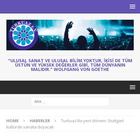
"ULUSAL SANAT VE ULUSAL BILIM YOKTUR, IKISI DE TÜM
ÜSTÜN VE YÜKSEK DEĞERLER GIBI, TÜM DÜNYANIN
MALIDIR." WOLFGANG VON GOETHE
HOME
HABERLER
Turkuaz’da yeni dönem: Stuttgart
kültürde sanata doyacak