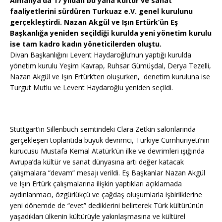
Almanya’da 17 yıldan bu yana kültür ve sanat
faaliyetlerini sürdüren Turkuaz e.V. genel kurulunu
gerçekleştirdi. Nazan Akgül ve Işın Ertürk’ün Eş
Başkanlığa yeniden seçildiği kurulda yeni yönetim kurulu
ise tam kadro kadın yöneticilerden oluştu.
Divan Başkanlığını Levent Haydaroğlu’nun yaptığı kurulda
yönetim kurulu Yeşim Kavrap, Ruhsar Gümüşdal, Derya Tezelli,
Nazan Akgül ve Işın Ertürk’ten oluşurken, denetim kuruluna ise
Turgut Mutlu ve Levent Haydaroğlu yeniden seçildi.
Stuttgart’ın Sillenbuch semtindeki Clara Zetkin salonlarında
gerçekleşen toplantıda büyük devrimci, Türkiye Cumhuriyeti’nin
kurucusu Mustafa Kemal Atatürk’ün ilke ve devrimleri ışığında
Avrupa’da kültür ve sanat dünyasına artı değer katacak
çalışmalara “devam” mesajı verildi. Eş Başkanlar Nazan Akgül
ve Işın Ertürk çalışmalarına ilişkin yaptıkları açıklamada
aydınlanmacı, özgürlükçü ve çağdaş oluşumlarla işbirliklerine
yeni dönemde de “evet” dediklerini belirterek Türk kültürünün
yaşadıkları ülkenin kültürüyle yakınlaşmasına ve kültürel