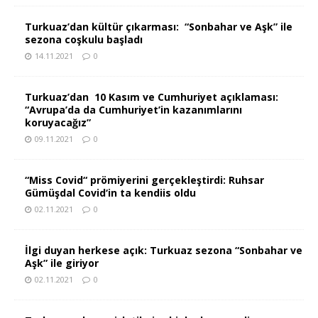
Turkuaz’dan kültür çıkarması: “Sonbahar ve Aşk” ile
sezona coşkulu başladı
14.11.2021
0
Turkuaz’dan 10 Kasım ve Cumhuriyet açıklaması:
“Avrupa’da da Cumhuriyet’in kazanımlarını
koruyacağız”
09.11.2021
0
“Miss Covid“ prömiyerini gerçekleştirdi: Ruhsar
Gümüşdal Covid‘in ta kendiis oldu
02.11.2021
0
İlgi duyan herkese açık: Turkuaz sezona “Sonbahar ve
Aşk” ile giriyor
02.11.2021
0