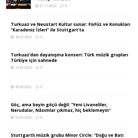
27.11.2023
0
Turkuaz ve Neustart Kultur sunar: FisFüz ve Konukları
“Karadeniz İzleri” ile Stuttgart’ta
18.05.2023
0
Turkuaz’dan dayanışma konseri: Türk müzik grupları
Türkiye için sahnede
16.03.2023
0
18.06.2022
0
Göç, ama beyin göçü değil: “Yeni Livaneliler,
Nerudalar, Nâzımlar çıkmaz, hiç beklemeyin“
13.06.2022
0
Stuttgartlı müzik grubu Minor Circle: “Doğu ve Batı