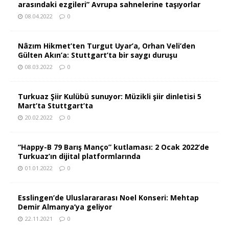
arasındaki ezgileri” Avrupa sahnelerine taşıyorlar
08.04.2022
0
Nâzım Hikmet’ten Turgut Uyar’a, Orhan Veli’den
Gülten Akın’a: Stuttgart’ta bir saygı duruşu
08.03.2022
0
Turkuaz Şiir Kulübü sunuyor: Müzikli şiir dinletisi 5
Mart’ta Stuttgart’ta
20.02.2022
0
“Happy-B 79 Barış Manço” kutlaması: 2 Ocak 2022’de
Turkuaz’ın dijital platformlarında
01.01.2022
0
Esslingen’de Uluslarararası Noel Konseri: Mehtap
Demir Almanya’ya geliyor
22.11.2021
0