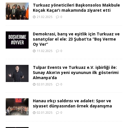
Turkuaz yöneticileri Başkonsolos Makbule
Koçak Kaçar’ı makamında ziyaret etti
21.02.2025
0
Demokrasi, barış ve eşitlik için Turkuaz ve
sanatçılar el ele: 23 Şubat’ta “Boş Verme
Oy Ver”
11.02.2025
0
Tulpar Events ve Turkuaz e.V. işbirliği ile:
Sunay Akın’ın yeni oyununun ilk gösterimi
Almanya’da
02.01.2025
0
Hanau ırkçı saldırısı ve adalet: Spor ve
siyaset dünyasından örnek dayanışma
02.01.2025
0